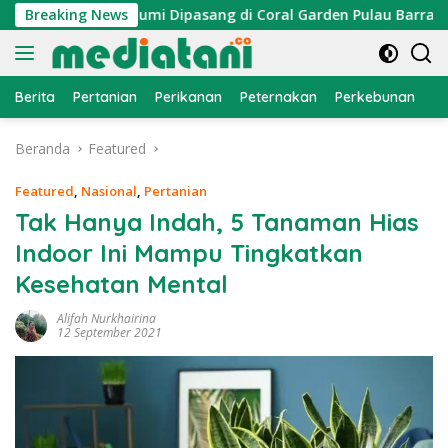
Langsung
traktor Cumi Dipasang di Coral Garden Pulau Barrang Caddi
Breaking News
ke
konten
Berita
Pertanian
Perikanan
Peternakan
Perkebunan
L
Beranda
Featured
Featured
,
Nasional
,
Pertanian
Tak Hanya Indah, 5 Tanaman Hias
Indoor Ini Mampu Tingkatkan
Kesehatan Mental
Alifah Nurkhairina
12 September 2021