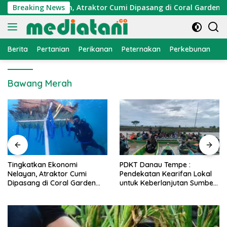
Langsung
konomi Nelayan, Atraktor Cumi Dipasang di Coral Garden Pula
Breaking News
ke
konten
Berita
Pertanian
Perikanan
Peternakan
Perkebunan
L
Bawang Merah
PDKT Danau Tempe :
Cara Mengatasi Penyakit
Pendekatan Kearifan Lokal
PMK pada Sapi Perah Secara
untuk Keberlanjutan Sumber
Alami dan Medis
Daya Ikan