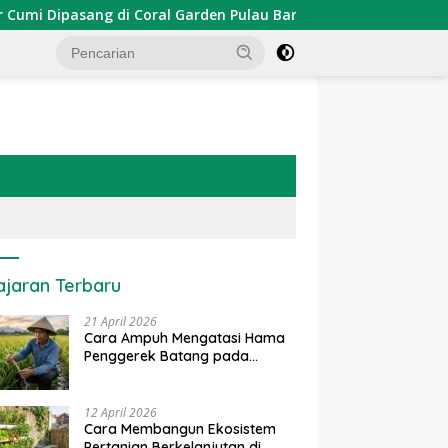
Dipasang di Coral Garden Pulau Barrang Caddi
PDKT Da
ajaran Terbaru
21 April 2026
Cara Ampuh Mengatasi Hama
Penggerek Batang pada
Tanaman Padi Secara Alami
dan Kimia
12 April 2026
Cara Membangun Ekosistem
Pertanian Berkelanjutan di