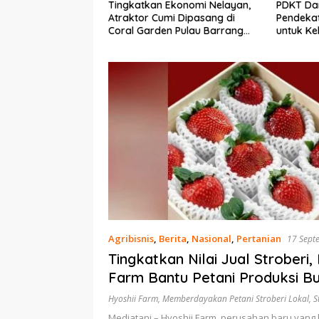
Ekonomi Nelayan,
PDKT Danau Tempe :
Cara Men
mi Dipasang di
Pendekatan Kearifan Lokal
pada Sap
n Pulau Barrang
untuk Keberlanjutan Sumber
dan Med
Daya Ikan
Agribisnis
,
Berita
,
Nasional
,
Pertanian
17 Sept
Tingkatkan Nilai Jual Stroberi,
Farm Bantu Petani Produksi B
Berkualitas
Hyoshii Farm
,
Memberdayakan Petani Stroberi Lokal
,
S
Mediatani – Hyoshii Farm, perusahan baru yang 