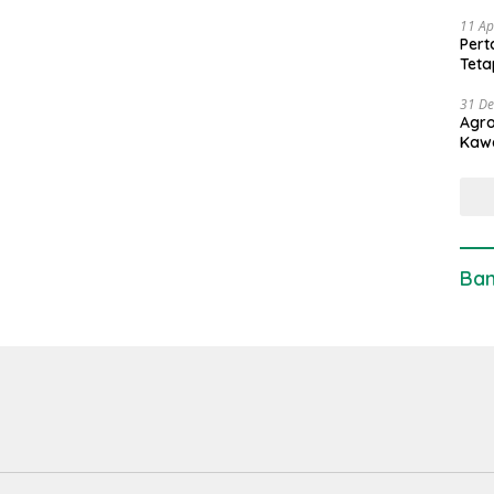
11 Ap
Pert
Teta
31 D
Agro
Kaw
Ban