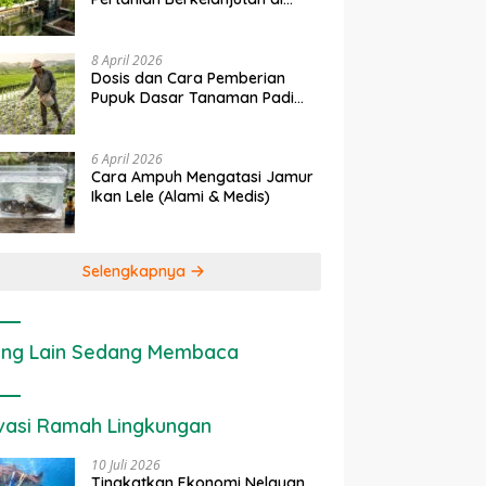
rapan IoT dalam
Ekonomi Sumber Daya Lahan:
P
Lahan Sempit
nian Modern di Indonesia
Cara Menghitung Valuasi
I
Ekologis Lahan Pertanian
a
8 April 2026
Dosis dan Cara Pemberian
Pupuk Dasar Tanaman Padi
yang Tepat
6 April 2026
Cara Ampuh Mengatasi Jamur
Ikan Lele (Alami & Medis)
Selengkapnya
ng Lain Sedang Membaca
vasi Ramah Lingkungan
10 Juli 2026
Tingkatkan Ekonomi Nelayan,