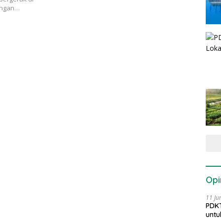
engan…
Opi
11 Ju
PDKT
untu