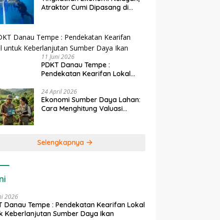
Atraktor Cumi Dipasang di
Coral Garden Pulau Barrang
Caddi
11 Juni 2026
PDKT Danau Tempe :
Pendekatan Kearifan Lokal
untuk Keberlanjutan Sumber
Daya Ikan
24 April 2026
Ekonomi Sumber Daya Lahan:
Cara Menghitung Valuasi
Ekologis Lahan Pertanian
Selengkapnya
ni
ni 2026
 Danau Tempe : Pendekatan Kearifan Lokal
k Keberlanjutan Sumber Daya Ikan