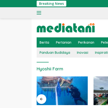
Langsung
Breaking News
ke
konten
Berita
Pertanian
Perikanan
Pet
Panduan Budidaya
Inovasi
Inspirati
Hyoshii Farm