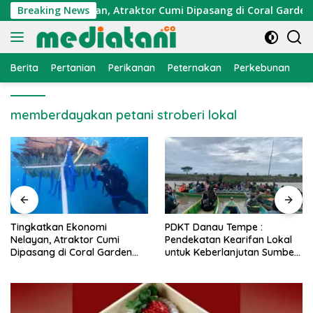
Langsung
 Ekonomi Nelayan, Atraktor Cumi Dipasang di Coral Garden Pu
Breaking News
ke
konten
Berita
Pertanian
Perikanan
Peternakan
Perkebunan
L
memberdayakan petani stroberi lokal
Ekonomi
PDKT Danau Tempe :
Cara Mengatas
aktor Cumi
Pendekatan Kearifan Lokal
PMK pada Sap
Coral Garden
untuk Keberlanjutan Sumber
Alami dan Med
g Caddi
Daya Ikan