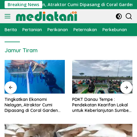
Langsung
Ekonomi Nelayan, Atraktor Cumi Dipasang di Coral Garden Pula
Breaking News
ke
konten
Berita
Pertanian
Perikanan
Peternakan
Perkebunan
L
Jamur Tiram
PDKT Danau Tempe :
Cara Mengatasi Penyakit
Pendekatan Kearifan Lokal
PMK pada Sapi Perah Secara
untuk Keberlanjutan Sumber
Alami dan Medis
Daya Ikan