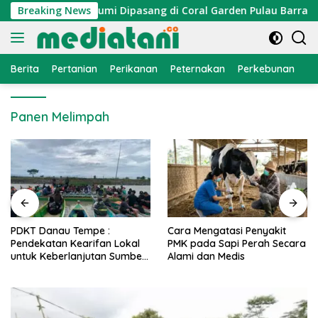
Langsung
yan, Atraktor Cumi Dipasang di Coral Garden Pulau Barrang C
Breaking News
ke
konten
Berita
Pertanian
Perikanan
Peternakan
Perkebunan
L
Panen Melimpah
PDKT Danau Tempe :
Cara Mengatasi Penyakit
Pendekatan Kearifan Lokal
PMK pada Sapi Perah Secara
untuk Keberlanjutan Sumber
Alami dan Medis
Daya Ikan