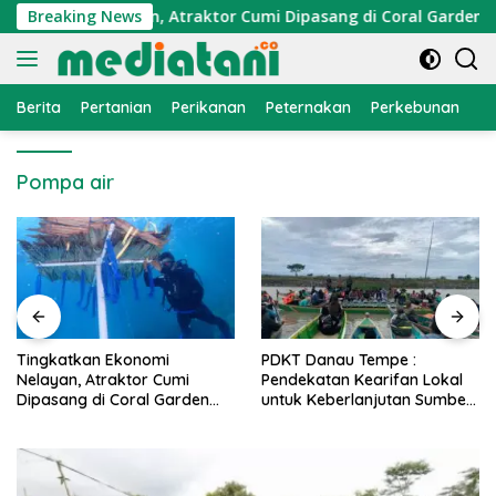
Langsung
Ekonomi Nelayan, Atraktor Cumi Dipasang di Coral Garden Pula
Breaking News
ke
konten
Berita
Pertanian
Perikanan
Peternakan
Perkebunan
L
Pompa air
PDKT Danau Tempe :
Cara Mengatasi Penyakit
Pendekatan Kearifan Lokal
PMK pada Sapi Perah Secar
untuk Keberlanjutan Sumber
Alami dan Medis
Daya Ikan