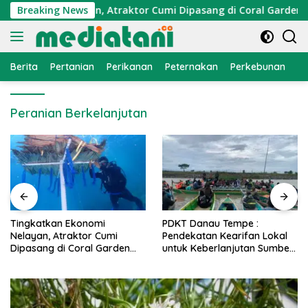
Langsung
Ekonomi Nelayan, Atraktor Cumi Dipasang di Coral Garden Pula
Breaking News
ke
konten
Berita
Pertanian
Perikanan
Peternakan
Perkebunan
L
Peranian Berkelanjutan
PDKT Danau Tempe :
Cara Mengatasi Penyakit
Pendekatan Kearifan Lokal
PMK pada Sapi Perah Secara
untuk Keberlanjutan Sumber
Alami dan Medis
Daya Ikan