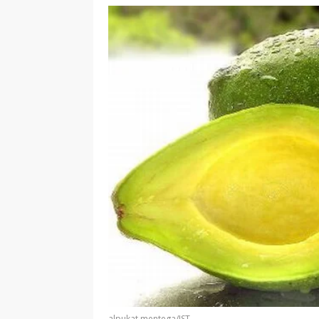
alpukat mentega/IST