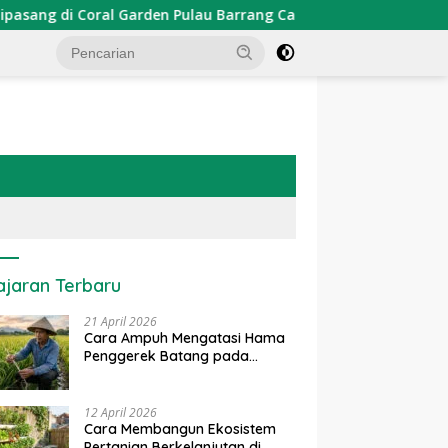
Garden Pulau Barrang Caddi
PDKT Danau Tempe : Pende
ajaran Terbaru
21 April 2026
Cara Ampuh Mengatasi Hama
Penggerek Batang pada
Tanaman Padi Secara Alami
dan Kimia
12 April 2026
Cara Membangun Ekosistem
Pertanian Berkelanjutan di