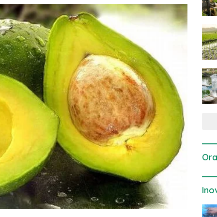
Ora
Ino