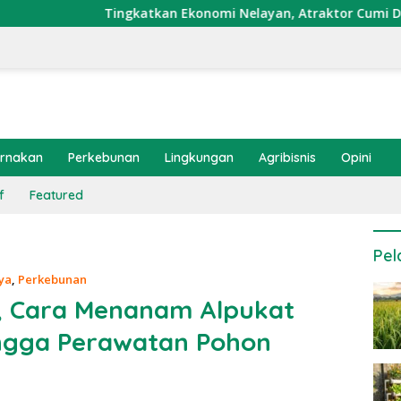
ingkatkan Ekonomi Nelayan, Atraktor Cumi Dipasang di Coral 
ernakan
Perkebunan
Lingkungan
Agribisnis
Opini
f
Featured
Pel
ya
,
Perkebunan
h, Cara Menanam Alpukat
ingga Perawatan Pohon