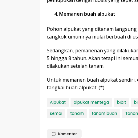
pemupukan dengan dosis yang tepat s
Memanen buah alpukat
Pohon alpukat yang ditanam langsung 
cangkok umumnya mulai berbuah di usi
Sedangkan, pemanenan yang dilakuka
5 hingga 8 tahun. Akan tetapi ini se
dilakukan setelah tanam.
Untuk memanen buah alpukat sendiri,
tangkai buah alpukat. (*)
Alpukat
alpukat mentega
bibit
bi
semai
tanam
tanam buah
Tana
Komentar