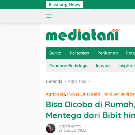
Langsung
Breaking News
T
ke
konten
Berita
Pertanian
Perikanan
Pet
Panduan Budidaya
Inovasi
Inspirati
Beranda
Agribisnis
Agribisnis
,
Inovasi
,
Inspiratif
,
Panduan Budida
Bisa Dicoba di Ruma
Mentega dari Bibit h
Busrah Ardan
29 Oktober 2023