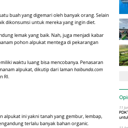
atu buah yang digemari oleh banyak orang. Selain
baik dikonsumsi untuk mereka yang ingin diet.
dung lemak yang baik. Nah, juga menjadi kabar
menanam pohon alpukat mentega di pekarangan
emiliki waktu luang bisa mencobanya. Penasaran
enanam alpukat, dikutip dari laman
haibunda.com
n RI.
Opi
11 Ju
PDKT
 alpukat ini yakni tanah yang gembur, lembap,
untu
mengandung terlalu banyak bahan organic.
11 Ap