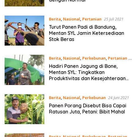
Berita
,
Nasional
,
Pertanian
25 Juli 2021
Turut Panen Padi di Bandung,
Mentan SYL Jamin Ketersediaan
Stok Beras
Berita
,
Nasional
,
Perkebunan
,
Pertanian
4
Juli 2021
Hadiri Panen Jagung di Bone,
Mentan SYL: Tingkatkan
Produktivitas dan Kesejahteraan
Petani
Berita
,
Nasional
,
Perkebunan
24 Juni 2021
Panen Porang Disebut Bisa Capai
Ratusan Juta, Petani: Bibit Mahal
Berita
,
Nasional
,
Perkebunan
,
Pertanian