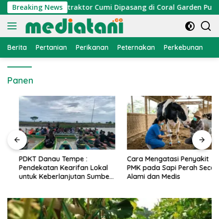
Langsung
mi Nelayan, Atraktor Cumi Dipasang di Coral Garden Pulau Ba
Breaking News
ke
konten
Berita
Pertanian
Perikanan
Peternakan
Perkebunan
L
Panen
PDKT Danau Tempe :
Cara Mengatasi Penyakit
Pendekatan Kearifan Lokal
PMK pada Sapi Perah Secara
untuk Keberlanjutan Sumber
Alami dan Medis
Daya Ikan