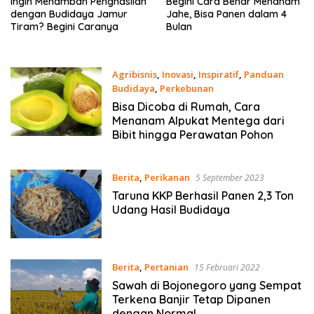
Ingin Menambah Penghasilan
Begini Cara Benar Menanam
dengan Budidaya Jamur
Jahe, Bisa Panen dalam 4
Tiram? Begini Caranya
Bulan
Agribisnis
,
Inovasi
,
Inspiratif
,
Panduan
Budidaya
,
Perkebunan
29 Oktober 2023
Bisa Dicoba di Rumah, Cara
Menanam Alpukat Mentega dari
Bibit hingga Perawatan Pohon
Berita
,
Perikanan
5 September 2023
Taruna KKP Berhasil Panen 2,3 Ton
Udang Hasil Budidaya
Berita
,
Pertanian
15 Februari 2022
Sawah di Bojonegoro yang Sempat
Terkena Banjir Tetap Dipanen
dengan Normal