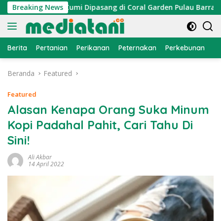
Langsung
 Atraktor Cumi Dipasang di Coral Garden Pulau Barrang Caddi
Breaking News
ke
konten
Berita
Pertanian
Perikanan
Peternakan
Perkebunan
L
Beranda
Featured
Featured
Alasan Kenapa Orang Suka Minum
Kopi Padahal Pahit, Cari Tahu Di
Sini!
Ali Akbar
14 April 2022