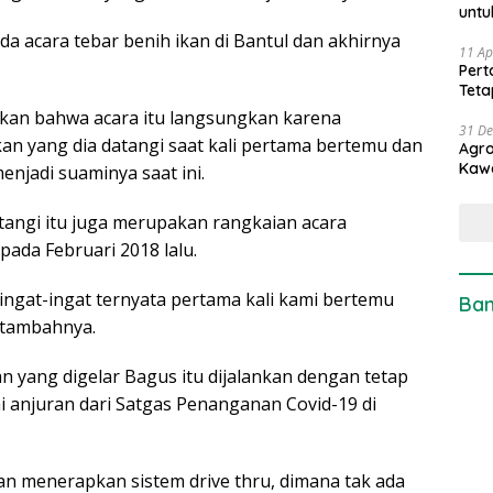
untu
da acara tebar benih ikan di Bantul dan akhirnya
11 Ap
Pert
Teta
an bahwa acara itu langsungkan karena
31 D
ikan yang dia datangi saat kali pertama bertemu dan
Agro
Kaw
njadi suaminya saat ini.
tangi itu juga merupakan rangkaian acara
pada Februari 2018 lalu.
 diingat-ingat ternyata pertama kali kami bertemu
Ban
 tambahnya.
 yang digelar Bagus itu dijalankan dengan tetap
 anjuran dari Satgas Penanganan Covid-19 di
an menerapkan sistem drive thru, dimana tak ada