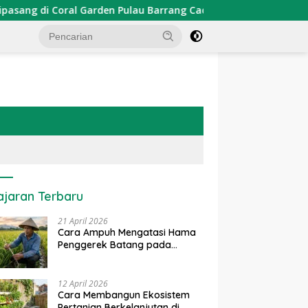
arden Pulau Barrang Caddi
PDKT Danau Tempe : Pendek
ajaran Terbaru
21 April 2026
Cara Ampuh Mengatasi Hama
Penggerek Batang pada
Tanaman Padi Secara Alami
dan Kimia
12 April 2026
Cara Membangun Ekosistem
Pertanian Berkelanjutan di