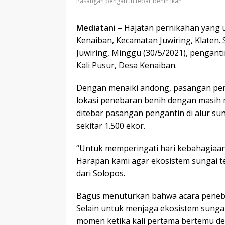
Pasangan pengantin tebar benih ikan
Mediatani
– Hajatan pernikahan yang u
Kenaiban, Kecamatan Juwiring, Klaten. 
Juwiring, Minggu (30/5/2021), pengant
Kali Pusur, Desa Kenaiban.
Dengan menaiki andong, pasangan pe
lokasi penebaran benih dengan masih
ditebar pasangan pengantin di alur sun
sekitar 1.500 ekor.
“Untuk memperingati hari kebahagiaan,
Harapan kami agar ekosistem sungai ter
dari Solopos.
Bagus menuturkan bahwa acara penebara
Selain untuk menjaga ekosistem sungai
momen ketika kali pertama bertemu den