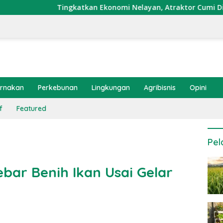
ingkatkan Ekonomi Nelayan, Atraktor Cumi Dipasang di Coral G
ernakan
Perkebunan
Lingkungan
Agribisnis
Opini
f
Featured
Pel
ebar Benih Ikan Usai Gelar