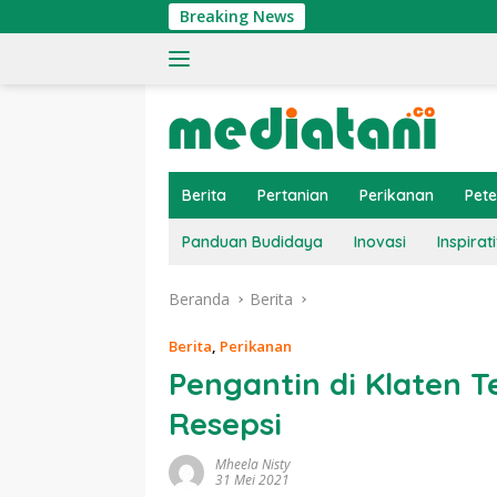
Langsung
Breaking News
T
ke
konten
Berita
Pertanian
Perikanan
Pet
Panduan Budidaya
Inovasi
Inspirati
Beranda
Berita
Berita
,
Perikanan
Pengantin di Klaten T
Resepsi
Mheela Nisty
31 Mei 2021