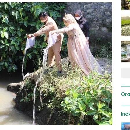
Ora
Ino