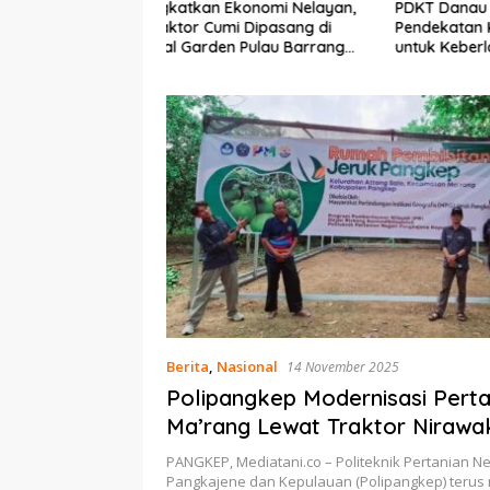
Ekonomi Nelayan,
PDKT Danau Tempe :
Cara Men
mi Dipasang di
Pendekatan Kearifan Lokal
pada Sap
n Pulau Barrang
untuk Keberlanjutan Sumber
dan Med
Daya Ikan
Berita
,
Nasional
14 November 2025
Polipangkep Modernisasi Perta
Ma’rang Lewat Traktor Nirawa
Pelestarian Jeruk Pangkep
PANGKEP, Mediatani.co – Politeknik Pertanian Ne
Pangkajene dan Kepulauan (Polipangkep) teru