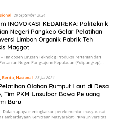
sional
20 September 2024
am INOVOKASI KEDAIREKA: Politeknik
ian Negeri Pangkep Gelar Pelatihan
versi Limbah Organik Pabrik Teh
sis Maggot
– Tim dosen Jurusan Teknologi Produksi Pertanian dari
k Pertanian Negeri Pangkajene Kepulauan (Polipangkep)…
,
Berita
,
Nasional
28 Juli 2024
Pelatihan Olahan Rumput Laut di Desa
, Tim PKM Unsulbar Bawa Peluang
mi Baru
 – Dalam upaya meningkatkan perekonomian masyarakat
Tim Pemberdayaan Kemitraan Masyarakat (PKM) Universitas
…