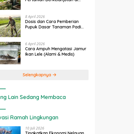
rapan IoT dalam
Ekonomi Sumber Daya Lahan:
P
Lahan Sempit
nian Modern di Indonesia
Cara Menghitung Valuasi
I
Ekologis Lahan Pertanian
a
8 April 2026
Dosis dan Cara Pemberian
Pupuk Dasar Tanaman Padi
yang Tepat
6 April 2026
Cara Ampuh Mengatasi Jamur
Ikan Lele (Alami & Medis)
Selengkapnya
ng Lain Sedang Membaca
vasi Ramah Lingkungan
10 Juli 2026
Tingkatkan Ekonomi Nelayan,