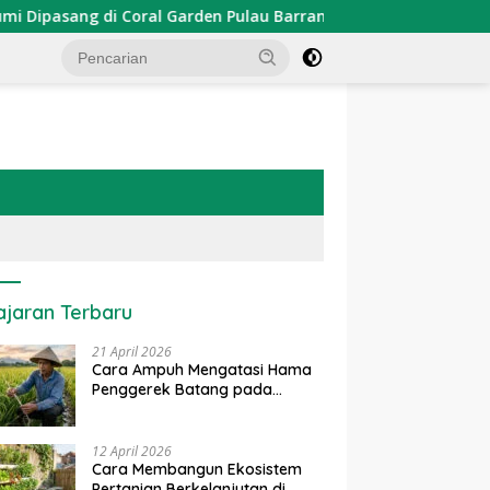
 di Coral Garden Pulau Barrang Caddi
PDKT Danau Temp
ajaran Terbaru
21 April 2026
Cara Ampuh Mengatasi Hama
Penggerek Batang pada
Tanaman Padi Secara Alami
dan Kimia
12 April 2026
Cara Membangun Ekosistem
Pertanian Berkelanjutan di