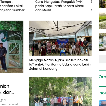
gatasi Penyakit PMK
Dosis dan Cara Pemupukan
Pene
i Perah Secara Alami
Tanaman Padi pada Fase
Perta
is
Vegetatif Aktif yang Tepat
Menjaga Nafas Ayam Broiler: Inovasi
IoT untuk Monitoring Udara yang Lebih
Sehat di Kandang
Ora
nian
k dan
Ino
geri
s memperkuat