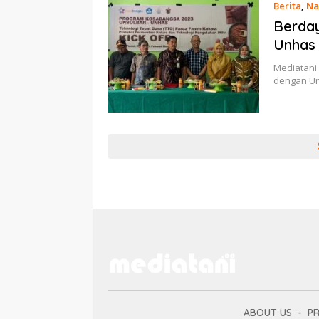
Berita
,
Na
Berday
Unhas 
Mediatani 
dengan Un
ABOUT US
PR