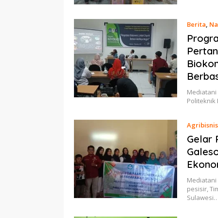
Berita
,
Na
Progr
Pertan
Biokon
Berba
Mediatani 
Politekni
Agribisnis
Gelar 
Galeso
Ekono
Mediatani
pesisir, 
Sulawesi