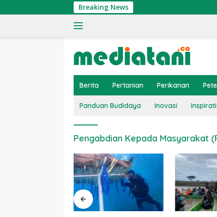
Langsung
Breaking News
ke
konten
Berita
Pertanian
Perikanan
Pet
Panduan Budidaya
Inovasi
Inspirati
Pengabdian Kepada Masyarakat (