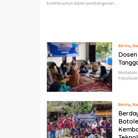
kontribusinya dalam pembangunan…
Berita
,
Na
Dosen 
Tangg
Mediatani 
Kepulauan
Berita
,
Na
Berda
Botole
Kemba
Tekno