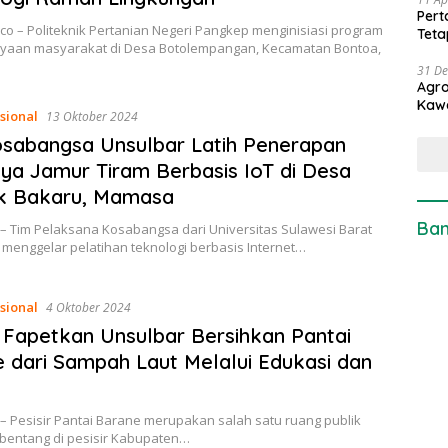
Pert
co – Politeknik Pertanian Negeri Pangkep menginisiasi program
Teta
aan masyarakat di Desa Botolempangan, Kecamatan Bontoa,
31 D
Agro
Kaw
sional
13 Oktober 2024
sabangsa Unsulbar Latih Penerapan
ya Jamur Tiram Berbasis IoT di Desa
k Bakaru, Mamasa
Ban
– Tim Pelaksana Kosabangsa dari Universitas Sulawesi Barat
 menggelar pelatihan teknologi berbasis Internet…
sional
4 Oktober 2024
Fapetkan Unsulbar Bersihkan Pantai
 dari Sampah Laut Melalui Edukasi dan
– Pesisir Pantai Barane merupakan salah satu ruang publik
entang di pesisir Kabupaten…