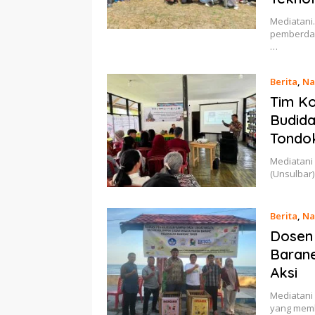
Mediatani.
pemberday
…
Berita
,
Na
Tim Ko
Budida
Tondo
Mediatani 
(Unsulbar)
Berita
,
Na
Dosen 
Barane
Aksi
Mediatani 
yang memb