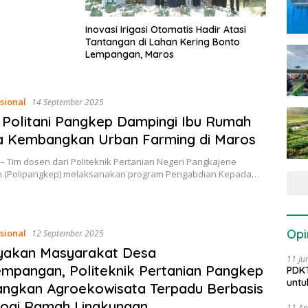
Inovasi Irigasi Otomatis Hadir Atasi
Tantangan di Lahan Kering Bonto
Lempangan, Maros
sional
14 September 2025
Politani Pangkep Dampingi Ibu Rumah
a Kembangkan Urban Farming di Maros
– Tim dosen dari Politeknik Pertanian Negeri Pangkajene
 (Polipangkep) melaksanakan program Pengabdian Kepada…
Opi
sional
12 September 2025
yakan Masyarakat Desa
11 Ju
mpangan, Politeknik Pertanian Pangkep
PDKT
untu
ngkan Agroekowisata Terpadu Berbasis
logi Ramah Lingkungan
11 Ap