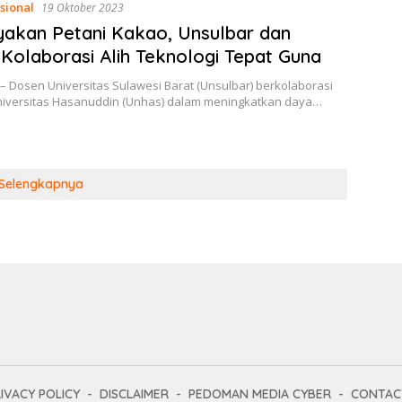
sional
19 Oktober 2023
akan Petani Kakao, Unsulbar dan
Kolaborasi Alih Teknologi Tepat Guna
– Dosen Universitas Sulawesi Barat (Unsulbar) berkolaborasi
iversitas Hasanuddin (Unhas) dalam meningkatkan daya…
Selengkapnya
IVACY POLICY
DISCLAIMER
PEDOMAN MEDIA CYBER
CONTAC