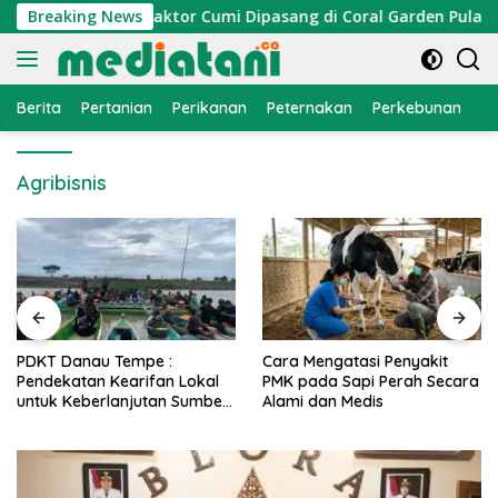
Langsung
 Nelayan, Atraktor Cumi Dipasang di Coral Garden Pulau Barr
Breaking News
ke
konten
Berita
Pertanian
Perikanan
Peternakan
Perkebunan
L
Agribisnis
PDKT Danau Tempe :
Cara Mengatasi Penyakit
Pendekatan Kearifan Lokal
PMK pada Sapi Perah Secara
untuk Keberlanjutan Sumber
Alami dan Medis
Daya Ikan