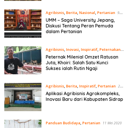
Agribisnis
,
Berita
,
Nasional
,
Pertanian
9
Februari 2021
UMM – Saga University Jepang,
Diskusi Tentang Peran Pemuda
dalam Pertanian
Agribisnis
,
Inovasi
,
Inspiratif
,
Peternakan
5 Februari 2021
Peternak Milenial Omzet Ratusan
Juta, Khoiri: Salah Satu Kunci
Sukses ialah Rutin Ngaji
Agribisnis
,
Berita
,
Inspiratif
,
Pertanian
26
Januari 2021
Aplikasi Agribisnis Agrokompleks,
Inovasi Baru dari Kabupaten Sidrap
Panduan Budidaya
,
Pertanian
11 Mei 2020