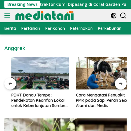
Langsung
i Nelayan, Atraktor Cumi Dipasang di Coral Garden Pulau Bar
Breaking News
ke
konten
Berita
Pertanian
Perikanan
Peternakan
Perkebunan
L
Anggrek
PDKT Danau Tempe :
Cara Mengatasi Penyakit
Pendekatan Kearifan Lokal
PMK pada Sapi Perah Secara
untuk Keberlanjutan Sumber
Alami dan Medis
Daya Ikan