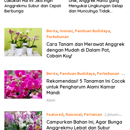
Lakukan Hal Ini Jika Ingin
Unik, Anggrek Hantu yang
Anggrekmu Subur dan Cepat
Menyukai Lingkungan Gelap
Berbunga
dan Munculnya Tidak
Terduga
Berita
,
Inovasi
,
Panduan Budidaya
,
Perkebunan
28 April 2024
Cara Tanam dan Merawat Anggrek
dengan Mudah di Dalam Pot,
Cobain Kuy!
Berita
,
Panduan Budidaya
,
Perkebunan
9
April 2024
Rekomendasi! 5 Tanaman Ini Cocok
untuk Pengharum Alami Kamar
Mandi
Alami
Featured
,
Nasional
,
Pertanian
2 Januari
2022
Campurkan Bahan Ini, Agar Bunga
Anggrekmu Lebat dan Subur