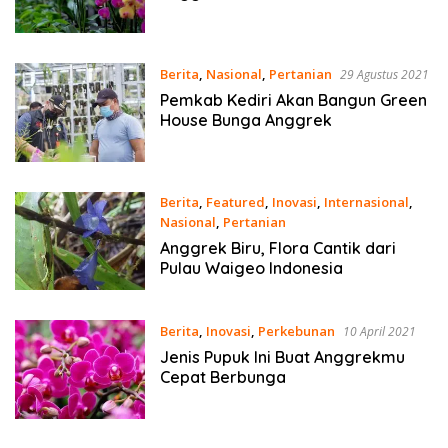
Berita
,
Nasional
,
Pertanian
29 Agustus 2021
Pemkab Kediri Akan Bangun Green
House Bunga Anggrek
Berita
,
Featured
,
Inovasi
,
Internasional
,
Nasional
,
Pertanian
28 Juni 2021
Anggrek Biru, Flora Cantik dari
Pulau Waigeo Indonesia
Berita
,
Inovasi
,
Perkebunan
10 April 2021
Jenis Pupuk Ini Buat Anggrekmu
Cepat Berbunga