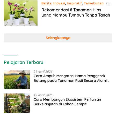
Berita
,
Inovasi
,
Inspiratif
,
Perkebunan
9
Maret 2021
Rekomendasi 8 Tanaman Hias
yang Mampu Tumbuh Tanpa Tanah
Selengkapnya
Pelajaran Terbaru
21 April 2026
Cara Ampuh Mengatasi Hama Penggerek
Batang pada Tanaman Padi Secara Alami
dan Kimia
12 April 2026
Cara Membangun Ekosistem Pertanian
Berkelanjutan di Lahan Sempit