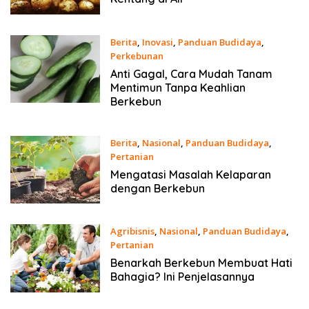
Berita
,
Inovasi
,
Panduan Budidaya
,
Perkebunan
15 April 2024
Anti Gagal, Cara Mudah Tanam
Mentimun Tanpa Keahlian
Berkebun
Berita
,
Nasional
,
Panduan Budidaya
,
Pertanian
2 November 2023
Mengatasi Masalah Kelaparan
dengan Berkebun
Agribisnis
,
Nasional
,
Panduan Budidaya
,
Pertanian
19 Februari 2023
Benarkah Berkebun Membuat Hati
Bahagia? Ini Penjelasannya