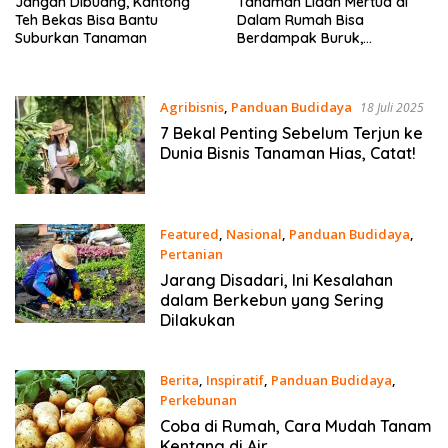
Jangan Dibuang, Kantong
Tanaman Lidah Mertua di
Teh Bekas Bisa Bantu
Dalam Rumah Bisa
Suburkan Tanaman
Berdampak Buruk,
Benarkah?
Agribisnis
,
Panduan Budidaya
18 Juli 2025
7 Bekal Penting Sebelum Terjun ke
Dunia Bisnis Tanaman Hias, Catat!
Featured
,
Nasional
,
Panduan Budidaya
,
Pertanian
17 November 2024
Jarang Disadari, Ini Kesalahan
dalam Berkebun yang Sering
Dilakukan
Berita
,
Inspiratif
,
Panduan Budidaya
,
Perkebunan
20 Juni 2024
Coba di Rumah, Cara Mudah Tanam
Kentang di Air