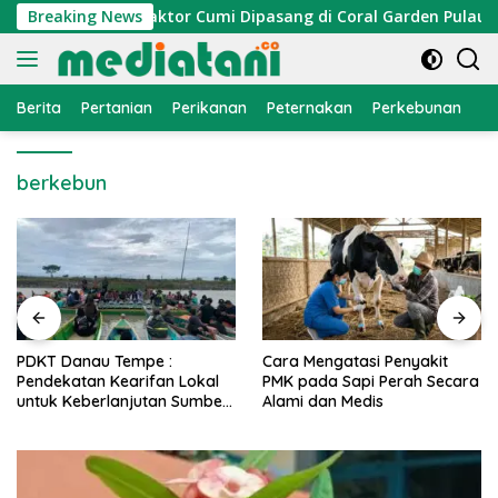
Langsung
 Nelayan, Atraktor Cumi Dipasang di Coral Garden Pulau Barra
Breaking News
ke
konten
Berita
Pertanian
Perikanan
Peternakan
Perkebunan
L
berkebun
PDKT Danau Tempe :
Cara Mengatasi Penyakit
Pendekatan Kearifan Lokal
PMK pada Sapi Perah Secara
untuk Keberlanjutan Sumber
Alami dan Medis
Daya Ikan