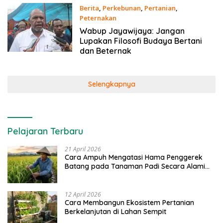
Berita
,
Perkebunan
,
Pertanian
,
Peternakan
22 April 2021
Wabup Jayawijaya: Jangan
Lupakan Filosofi Budaya Bertani
dan Beternak
Selengkapnya
Pelajaran Terbaru
21 April 2026
Cara Ampuh Mengatasi Hama Penggerek
Batang pada Tanaman Padi Secara Alami
dan Kimia
12 April 2026
Cara Membangun Ekosistem Pertanian
Berkelanjutan di Lahan Sempit