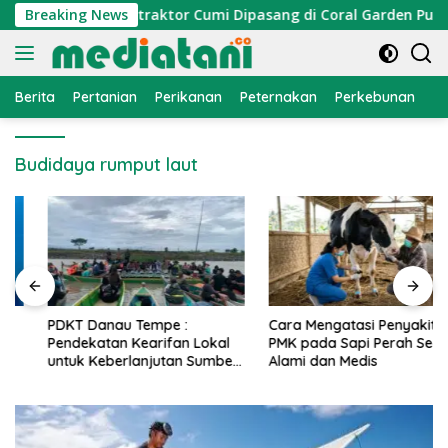
Langsung
mi Nelayan, Atraktor Cumi Dipasang di Coral Garden Pulau Ba
Breaking News
ke
konten
Berita
Pertanian
Perikanan
Peternakan
Perkebunan
L
Budidaya rumput laut
PDKT Danau Tempe :
Cara Mengatasi Penyakit
Pendekatan Kearifan Lokal
PMK pada Sapi Perah Secara
untuk Keberlanjutan Sumber
Alami dan Medis
Daya Ikan