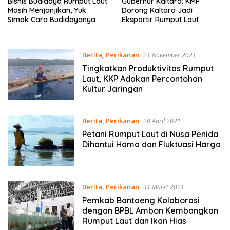
Bisnis Budidaya Rumput Laut
Gubernur Kaltara: KMP
Masih Menjanjikan, Yuk
Dorong Kaltara Jadi
Simak Cara Budidayanya
Eksportir Rumput Laut
Berita
,
Perikanan
21 November 2021
Tingkatkan Produktivitas Rumput
Laut, KKP Adakan Percontohan
Kultur Jaringan
Berita
,
Perikanan
20 April 2021
Petani Rumput Laut di Nusa Penida
Dihantui Hama dan Fluktuasi Harga
Berita
,
Perikanan
31 Maret 2021
Pemkab Bantaeng Kolaborasi
dengan BPBL Ambon Kembangkan
Rumput Laut dan Ikan Hias