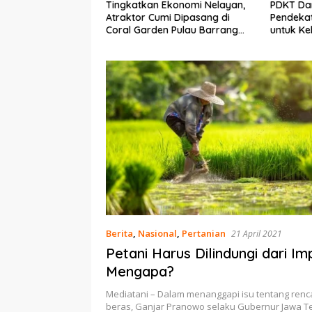
Ekonomi Nelayan,
PDKT Danau Tempe :
Cara Men
mi Dipasang di
Pendekatan Kearifan Lokal
pada Sap
n Pulau Barrang
untuk Keberlanjutan Sumber
dan Med
Daya Ikan
Berita
,
Nasional
,
Pertanian
21 April 2021
Petani Harus Dilindungi dari Im
Mengapa?
Mediatani – Dalam menanggapi isu tentang renc
beras, Ganjar Pranowo selaku Gubernur Jawa 