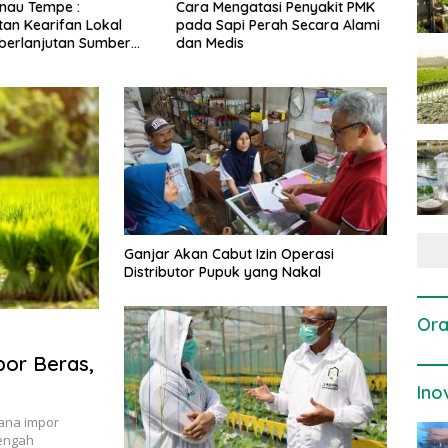
gatasi Penyakit PMK
Dosis dan Cara Pemupukan
Pene
i Perah Secara Alami
Tanaman Padi pada Fase
Perta
is
Vegetatif Aktif yang Tepat
Ganjar Akan Cabut Izin Operasi
Distributor Pupuk yang Nakal
Ora
por Beras,
Ino
ana impor
Tengah