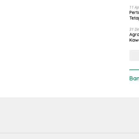
11 Ap
Pert
Teta
31 D
Agro
Kaw
Ban