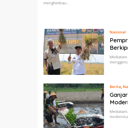
menghimbau…
Nasional
Pempr
Berkip
Mediatani 
menggenca
Berita
,
Na
Ganjar
Moder
Mediatani.
modernisa