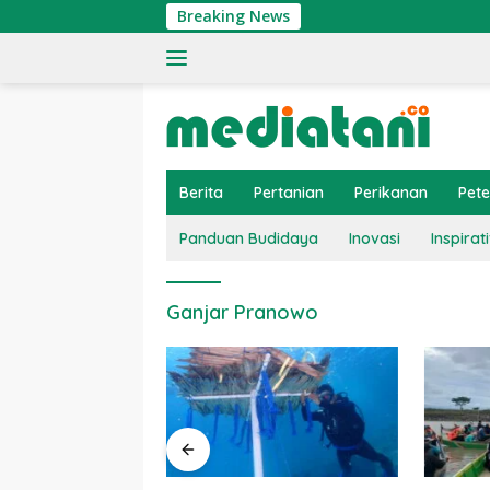
Langsung
Breaking News
ke
konten
Berita
Pertanian
Perikanan
Pet
Panduan Budidaya
Inovasi
Inspirati
Ganjar Pranowo