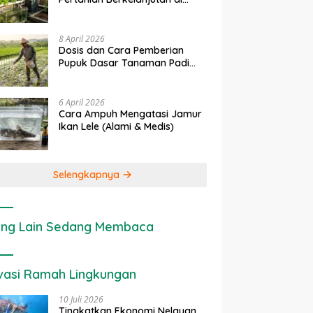
rapan IoT dalam
Ekonomi Sumber Daya Lahan:
P
Lahan Sempit
nian Modern di Indonesia
Cara Menghitung Valuasi
I
Ekologis Lahan Pertanian
a
8 April 2026
Dosis dan Cara Pemberian
Pupuk Dasar Tanaman Padi
yang Tepat
6 April 2026
Cara Ampuh Mengatasi Jamur
Ikan Lele (Alami & Medis)
Selengkapnya
ng Lain Sedang Membaca
vasi Ramah Lingkungan
10 Juli 2026
Tingkatkan Ekonomi Nelayan,