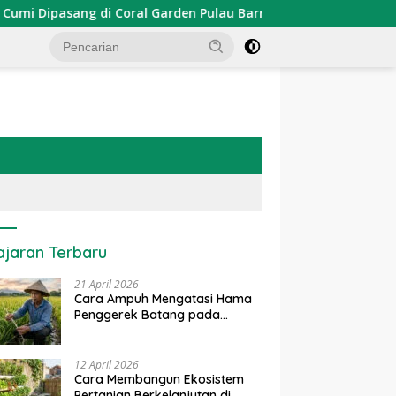
pasang di Coral Garden Pulau Barrang Caddi
PDKT Dana
ajaran Terbaru
21 April 2026
Cara Ampuh Mengatasi Hama
Penggerek Batang pada
Tanaman Padi Secara Alami
dan Kimia
12 April 2026
Cara Membangun Ekosistem
Pertanian Berkelanjutan di