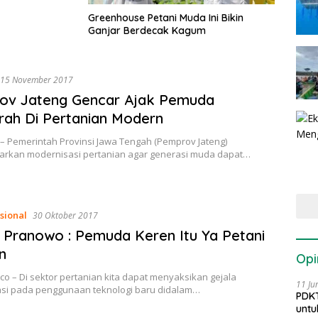
Greenhouse Petani Muda Ini Bikin
Ganjar Berdecak Kagum
15 November 2017
ov Jateng Gencar Ajak Pemuda
rah Di Pertanian Modern
– Pemerintah Provinsi Jawa Tengah (Pemprov Jateng)
rkan modernisasi pertanian agar generasi muda dapat…
sional
30 Oktober 2017
 Pranowo : Pemuda Keren Itu Ya Petani
n
Opi
co – Di sektor pertanian kita dapat menyaksikan gejala
11 Ju
si pada penggunaan teknologi baru didalam…
PDKT
untu