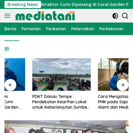
Langsung
omi Nelayan, Atraktor Cumi Dipasang di Coral Garden Pulau B
Breaking News
ke
konten
Berita
Pertanian
Perikanan
Peternakan
Perkebunan
L
IB
PDKT Danau Tempe :
Cara Mengatasi Penyakit
Pendekatan Kearifan Lokal
PMK pada Sapi Perah Secara
untuk Keberlanjutan Sumber
Alami dan Medis
Daya Ikan