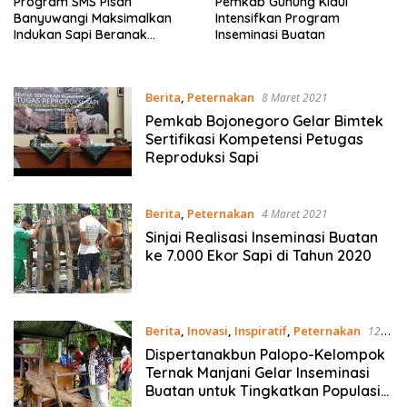
Program SMS Pisan
Pemkab Gunung Kidul
Banyuwangi Maksimalkan
Intensifkan Program
Indukan Sapi Beranak
Inseminasi Buatan
Setahun Sekali
Berita
,
Peternakan
8 Maret 2021
Pemkab Bojonegoro Gelar Bimtek
Sertifikasi Kompetensi Petugas
Reproduksi Sapi
Berita
,
Peternakan
4 Maret 2021
Sinjai Realisasi Inseminasi Buatan
ke 7.000 Ekor Sapi di Tahun 2020
Berita
,
Inovasi
,
Inspiratif
,
Peternakan
12
Februari 2021
Dispertanakbun Palopo-Kelompok
Ternak Manjani Gelar Inseminasi
Buatan untuk Tingkatkan Populasi