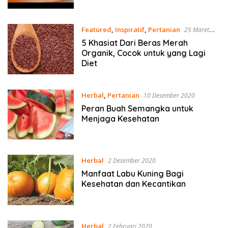
Featured
,
Inspiratif
,
Pertanian
25 Maret
2022
5 Khasiat Dari Beras Merah
Organik, Cocok untuk yang Lagi
Diet
Herbal
,
Pertanian
10 Desember 2020
Peran Buah Semangka untuk
Menjaga Kesehatan
Herbal
2 Desember 2020
Manfaat Labu Kuning Bagi
Kesehatan dan Kecantikan
Herbal
2 Februari 2020