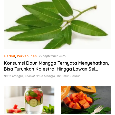
Herbal
,
Perkebunan
22 September 2025
Konsumsi Daun Mangga Ternyata Menyehatkan,
Bisa Turunkan Kolestrol Hingga Lawan Sel
Kanker
Daun Mangga
,
Khasiat Daun Mangga
,
Minuman Herbal