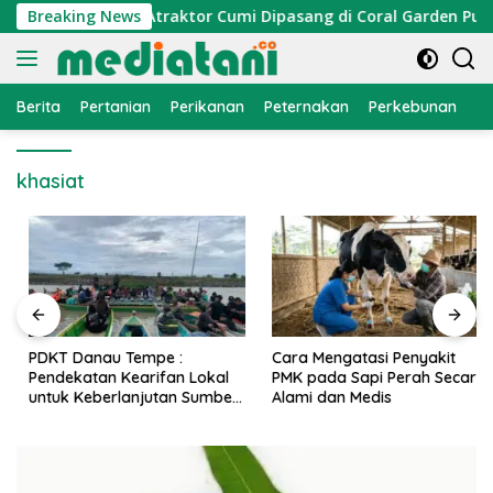
Langsung
omi Nelayan, Atraktor Cumi Dipasang di Coral Garden Pulau Ba
Breaking News
ke
konten
Berita
Pertanian
Perikanan
Peternakan
Perkebunan
L
khasiat
PDKT Danau Tempe :
Cara Mengatasi Penyakit
Pendekatan Kearifan Lokal
PMK pada Sapi Perah Secara
untuk Keberlanjutan Sumber
Alami dan Medis
Daya Ikan