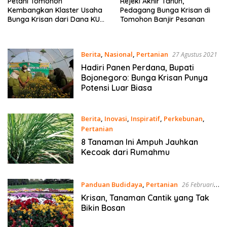
Petani Tomohon
Rejeki Akhir Tahun,
Kembangkan Klaster Usaha
Pedagang Bunga Krisan di
Bunga Krisan dari Dana KUR
Tomohon Banjir Pesanan
BRI
Berita
,
Nasional
,
Pertanian
27 Agustus 2021
Hadiri Panen Perdana, Bupati
Bojonegoro: Bunga Krisan Punya
Potensi Luar Biasa
Berita
,
Inovasi
,
Inspiratif
,
Perkebunan
,
Pertanian
14 Maret 2021
8 Tanaman Ini Ampuh Jauhkan
Kecoak dari Rumahmu
Panduan Budidaya
,
Pertanian
26 Februari
2020
Krisan, Tanaman Cantik yang Tak
Bikin Bosan