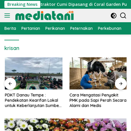
Langsung
omi Nelayan, Atraktor Cumi Dipasang di Coral Garden Pulau Ba
Breaking News
ke
konten
Berita
Pertanian
Perikanan
Peternakan
Perkebunan
L
krisan
PDKT Danau Tempe :
Cara Mengatasi Penyakit
Pendekatan Kearifan Lokal
PMK pada Sapi Perah Secara
untuk Keberlanjutan Sumber
Alami dan Medis
Daya Ikan