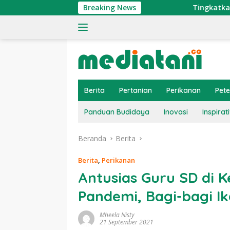
Langsung
Breaking News
Tingkatkan Ekonomi Nela
ke
konten
Berita
Pertanian
Perikanan
Pet
Panduan Budidaya
Inovasi
Inspirati
Beranda
Berita
Berita
,
Perikanan
Antusias Guru SD di 
Pandemi, Bagi-bagi Ik
Mheela Nisty
21 September 2021