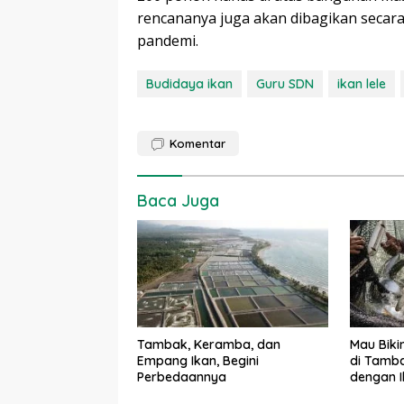
rencananya juga akan dibagikan secar
pandemi.
Budidaya ikan
Guru SDN
ikan lele
Komentar
Baca Juga
Tambak, Keramba, dan
Mau Biki
Empang Ikan, Begini
di Tamba
Perbedaannya
dengan 