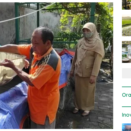
Ora
Ino