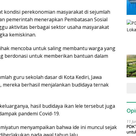
 kondisi perekonomian masyarakat di sejumlah
tusan pemerintah menerapkan Pembatasan Sosial
gu aktivitas berbagai sektor usaha masyarakat
gka kemiskinan.
 pihak mencoba untuk saling membantu warga yang
ang berdonasi untuk memberikan bantuan dalam
umlah guru sekolah dasar di Kota Kediri, Jawa
ki, mereka berhasil menjalankan budidaya ternak
uarganya, hasil budidaya ikan lele tersebut juga
Opi
dampak pandemi Covid-19.
11 Ju
PDKT
Sumiyatun menyampaikan bahwa ide ini muncul sejak
untu
diberlakukan pada awal tahun lalu.