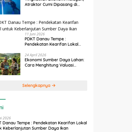
Atraktor Cumi Dipasang di
Coral Garden Pulau Barrang
Caddi
11 Juni 2026
PDKT Danau Tempe :
Pendekatan Kearifan Lokal
untuk Keberlanjutan Sumber
Daya Ikan
24 April 2026
Ekonomi Sumber Daya Lahan:
Cara Menghitung Valuasi
Ekologis Lahan Pertanian
Selengkapnya
ni
ni 2026
 Danau Tempe : Pendekatan Kearifan Lokal
k Keberlanjutan Sumber Daya Ikan