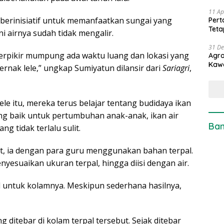
11 Ap
berinisiatif untuk memanfaatkan sungai yang
Pert
Teta
ni airnya sudah tidak mengalir.
31 D
i berpikir mumpung ada waktu luang dan lokasi yang
Agro
Kaw
nak lele,” ungkap Sumiyatun dilansir dari
Sariagri
,
le itu, mereka terus belajar tentang budidaya ikan
ang baik untuk pertumbuhan anak-anak, ikan air
Ban
ng tidak terlalu sulit.
ut, ia dengan para guru menggunakan bahan terpal.
nyesuaikan ukuran terpal, hingga diisi dengan air.
 untuk kolamnya. Meskipun sederhana hasilnya,
g ditebar di kolam terpal tersebut. Sejak ditebar