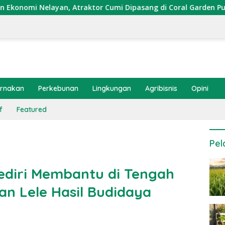
yan, Atraktor Cumi Dipasang di Coral Garden Pulau Barrang Ca
ernakan
Perkebunan
Lingkungan
Agribisnis
Opini
f
Featured
Pel
Kediri Membantu di Tengah
an Lele Hasil Budidaya