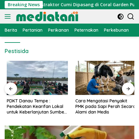
Langsung
mi Nelayan, Atraktor Cumi Dipasang di Coral Garden Pulau Bar
Breaking News
ke
konten
Berita
Pertanian
Perikanan
Peternakan
Perkebunan
L
Pestisida
PDKT Danau Tempe :
Cara Mengatasi Penyakit
Pendekatan Kearifan Lokal
PMK pada Sapi Perah Secara
untuk Keberlanjutan Sumber
Alami dan Medis
Daya Ikan