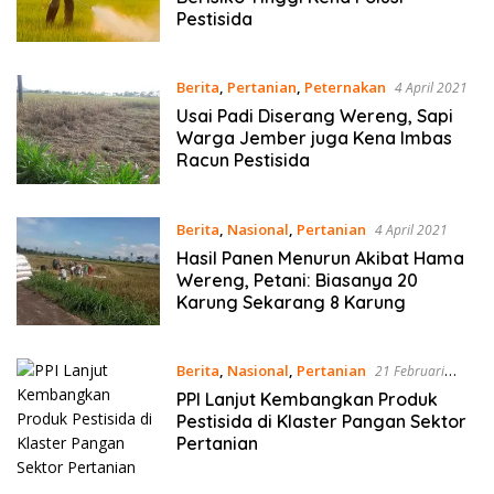
Pestisida
Berita
,
Pertanian
,
Peternakan
4 April 2021
Usai Padi Diserang Wereng, Sapi
Warga Jember juga Kena Imbas
Racun Pestisida
Berita
,
Nasional
,
Pertanian
4 April 2021
Hasil Panen Menurun Akibat Hama
Wereng, Petani: Biasanya 20
Karung Sekarang 8 Karung
Berita
,
Nasional
,
Pertanian
21 Februari
2021
PPI Lanjut Kembangkan Produk
Pestisida di Klaster Pangan Sektor
Pertanian