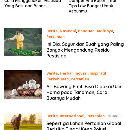
Cara Menggunakan Pestisida
Dompet Anti Bocor, Inilah
Yang Baik dan Benar
Tips Low Budget Untuk
Kebunmu
Berita
,
Nasional
,
Panduan Budidaya
,
Pertanian
6 Desember 2023
Ini Dia, Sayur dan Buah yang Paling
Banyak Mengandung Residu
Pestisida
Berita
,
Herbal
,
Inovasi
,
Inspiratif
,
Perkebunan
,
Pertanian
25 April 2023
Air Bawang Putih Bisa Dipakai Usir
Hama pada Tanaman, Cara
Buatnya Mudah
Berita
,
Internasional
,
Pertanian
16 April
2021
Sepertiga Lahan Pertanian Global
Berisiko Tinggi Kena Polusi