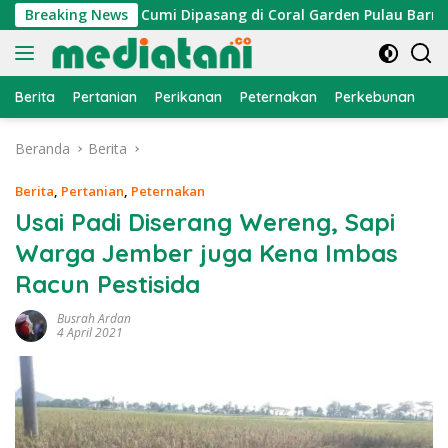
Langsung
, Atraktor Cumi Dipasang di Coral Garden Pulau Barrang Cadd
Breaking News
ke
konten
Berita
Pertanian
Perikanan
Peternakan
Perkebunan
L
Beranda
Berita
Berita
,
Pertanian
,
Peternakan
Usai Padi Diserang Wereng, Sapi
Warga Jember juga Kena Imbas
Racun Pestisida
Busrah Ardan
4 April 2021