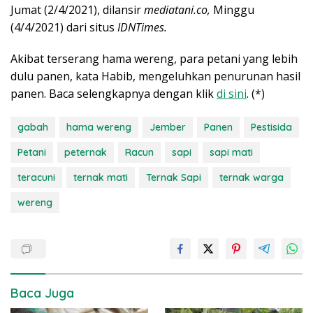
Jumat (2/4/2021), dilansir
mediatani.co,
Minggu
(4/4/2021) dari situs
IDNTimes.
Akibat terserang hama wereng, para petani yang lebih
dulu panen, kata Habib, mengeluhkan penurunan hasil
panen. Baca selengkapnya dengan klik
di sini
. (*)
gabah
hama wereng
Jember
Panen
Pestisida
Petani
peternak
Racun
sapi
sapi mati
teracuni
ternak mati
Ternak Sapi
ternak warga
wereng
Baca Juga