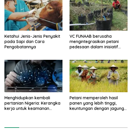
Ketahui Jenis-Jenis Penyakit
VC FUNAAB berusaha
pada Sapi dan Cara
mengintegrasikan petani
Pengobatannya
pedesaan dalam inisiatif
pertanian digital
Menghidupkan kembali
Petani memperoleh hasil
pertanian Nigeria: Kerangka
panen yang lebih tinggi,
kerja untuk keamanan
keuntungan dengan jagung
pangan dan stabilitas
TELA
ekonomi