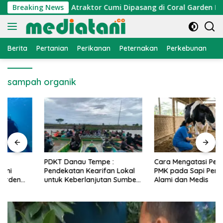
Langsung
onomi Nelayan, Atraktor Cumi Dipasang di Coral Garden Pulau
Breaking News
ke
konten
Berita
Pertanian
Perikanan
Peternakan
Perkebunan
L
sampah organik
PDKT Danau Tempe :
Cara Mengatasi Penyakit
Pendekatan Kearifan Lokal
PMK pada Sapi Perah Secara
untuk Keberlanjutan Sumber
Alami dan Medis
Daya Ikan