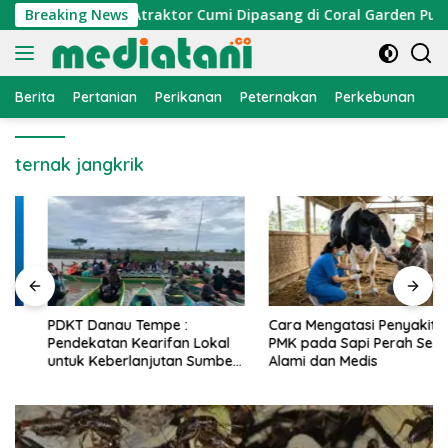
Langsung
omi Nelayan, Atraktor Cumi Dipasang di Coral Garden Pulau B
Breaking News
ke
konten
Berita
Pertanian
Perikanan
Peternakan
Perkebunan
L
ternak jangkrik
PDKT Danau Tempe :
Cara Mengatasi Penyakit
Pendekatan Kearifan Lokal
PMK pada Sapi Perah Secara
untuk Keberlanjutan Sumber
Alami dan Medis
Daya Ikan