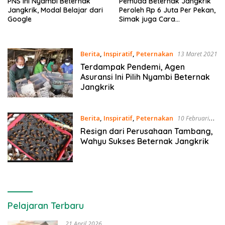
PNS Ini Nyambi Beternak
Pemuda Beternak Jangkrik
Jangkrik, Modal Belajar dari
Peroleh Rp 6 Juta Per Pekan,
Google
Simak juga Cara
Beternaknya
Berita
,
Inspiratif
,
Peternakan
13 Maret 2021
Terdampak Pendemi, Agen
Asuransi Ini Pilih Nyambi Beternak
Jangkrik
Berita
,
Inspiratif
,
Peternakan
10 Februari
2021
Resign dari Perusahaan Tambang,
Wahyu Sukses Beternak Jangkrik
Pelajaran Terbaru
21 April 2026