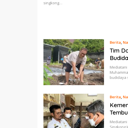
singkong…
Berita
,
Na
Tim Do
Budida
Mediatani 
Muhammadi
budidaya 
Berita
,
Na
Kemen
Tembus
Mediatani
Singkong 