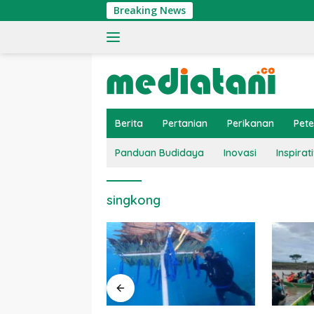
Langsung
Breaking News
ke
konten
Berita
Pertanian
Perikanan
Pet
Panduan Budidaya
Inovasi
Inspirati
singkong