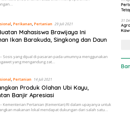
angan…
Pert
Teta
31 D
sional
,
Perikanan
,
Pertanian
29 Juli 2021
Agro
Kaw
Buatan Mahasiswa Brawijaya Ini
an Ikan Barakuda, Singkong dan Daun
 – Sosis yang dijual di pasaran pada umumnya menggunakan
ngawet yang mengandung zat…
Ban
sional
,
Pertanian
14 Juli 2021
ngkan Produk Olahan Ubi Kayu,
an Banjir Apresiasi
 – Kementerian Pertanian (Kementan) RI dalam upayanya untuk
gkan makanan lokal mendapat dukungan dari salah satu…