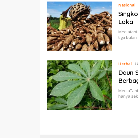
Nasional
Singko
Lokal
Mediatani
tiga bulan
Herbal
1
Daun 
Berbag
MediaTani
hanya sek