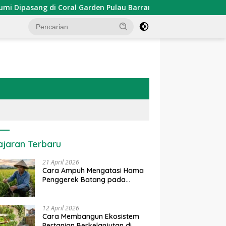
g di Coral Garden Pulau Barrang Caddi
PDKT Danau Tem
ajaran Terbaru
21 April 2026
Cara Ampuh Mengatasi Hama
Penggerek Batang pada
Tanaman Padi Secara Alami
dan Kimia
12 April 2026
Cara Membangun Ekosistem
Pertanian Berkelanjutan di