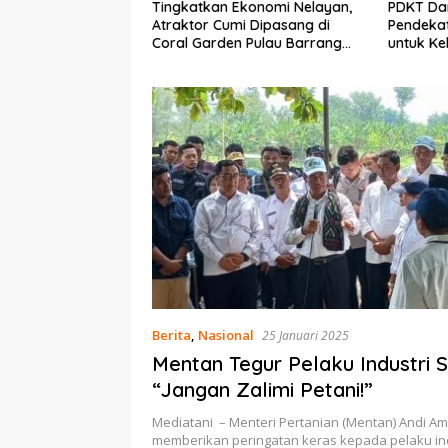
Ekonomi Nelayan,
PDKT Danau Tempe :
Cara Men
mi Dipasang di
Pendekatan Kearifan Lokal
pada Sap
n Pulau Barrang
untuk Keberlanjutan Sumber
dan Med
Daya Ikan
Berita
,
Nasional
25 Januari 2025
Mentan Tegur Pelaku Industri 
“Jangan Zalimi Petani!”
Mediatani – Menteri Pertanian (Mentan) Andi A
memberikan peringatan keras kepada pelaku in