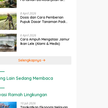
rapan IoT dalam
Ekonomi Sumber Daya Lahan:
P
Lahan Sempit
nian Modern di Indonesia
Cara Menghitung Valuasi
I
Ekologis Lahan Pertanian
a
8 April 2026
Dosis dan Cara Pemberian
Pupuk Dasar Tanaman Padi
yang Tepat
6 April 2026
Cara Ampuh Mengatasi Jamur
Ikan Lele (Alami & Medis)
Selengkapnya
ng Lain Sedang Membaca
vasi Ramah Lingkungan
10 Juli 2026
Tingkatkan Ekonomi Nelayan,