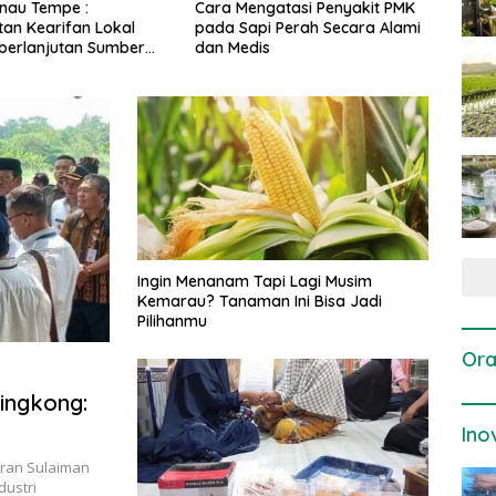
gatasi Penyakit PMK
Dosis dan Cara Pemupukan
Pene
i Perah Secara Alami
Tanaman Padi pada Fase
Perta
is
Vegetatif Aktif yang Tepat
Ingin Menanam Tapi Lagi Musim
Kemarau? Tanaman Ini Bisa Jadi
Pilihanmu
Ora
Singkong:
Ino
mran Sulaiman
dustri