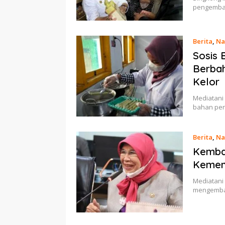
pengemb
Berita
,
Na
Sosis 
Berbah
Kelor
Mediatani
bahan pe
Berita
,
Na
Kemba
Kement
Mediatani
mengemban