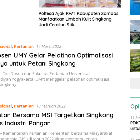
Poltesa Ajak KWT Kabupaten Sambas
Manfaatkan Limbah Kulit Singkong
Jadi Cemilan Stik
sional
,
Pertanian
14 Maret 2022
sen UMY Gelar Pelatihan Optimalisasi
ya untuk Petani Singkong
– Tim Dosen dari Fakultas Pertanian Universitas
yah Yogyakarta (UMY) menggelar pelatihan optimalisasi
singkong….
Opi
sional
,
Pertanian
10 Februari 2022
tan Bersama MSI Targetkan Singkong
11 Ju
 Industri Pangan
PDKT
untu
 – Kementerian Pertanian (Kementan) bersama Masyarakat
Indonesia (MSI) di tahun 2022 akan mempopulerkan
11 Ap