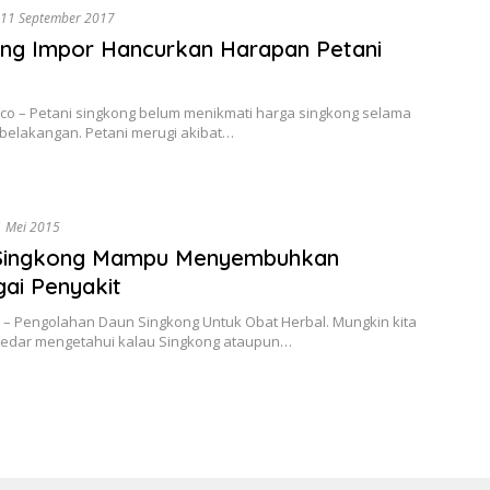
11 September 2017
ng Impor Hancurkan Harapan Petani
.co – Petani singkong belum menikmati harga singkong selama
 belakangan. Petani merugi akibat…
1 Mei 2015
Singkong Mampu Menyembuhkan
ai Penyakit
 – Pengolahan Daun Singkong Untuk Obat Herbal. Mungkin kita
edar mengetahui kalau Singkong ataupun…