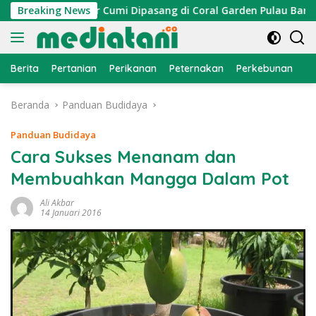
Langsung
n, Atraktor Cumi Dipasang di Coral Garden Pulau Barrang Cad
Breaking News
ke
konten
Berita
Pertanian
Perikanan
Peternakan
Perkebunan
L
Beranda
Panduan Budidaya
Panduan Budidaya
Cara Sukses Menanam dan
Membuahkan Mangga Dalam Pot
Ali Akbar
14 Januari 2016