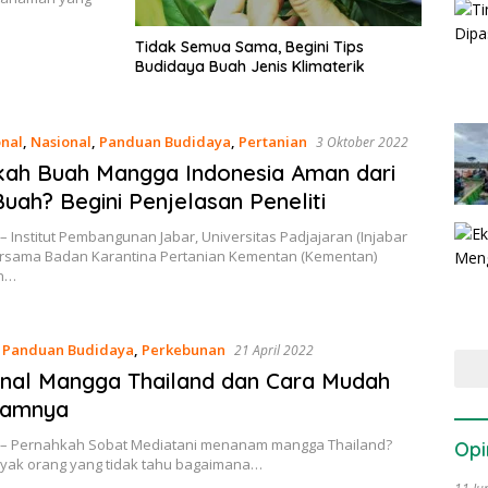
Tidak Semua Sama, Begini Tips
Budidaya Buah Jenis Klimaterik
onal
,
Nasional
,
Panduan Budidaya
,
Pertanian
3 Oktober 2022
ah Buah Mangga Indonesia Aman dari
Buah? Begini Penjelasan Peneliti
– Institut Pembangunan Jabar, Universitas Padjajaran (Injabar
rsama Badan Karantina Pertanian Kementan (Kementan)
n…
,
Panduan Budidaya
,
Perkebunan
21 April 2022
nal Mangga Thailand dan Cara Mudah
amnya
 – Pernahkah Sobat Mediatani menanam mangga Thailand?
Opi
yak orang yang tidak tahu bagaimana…