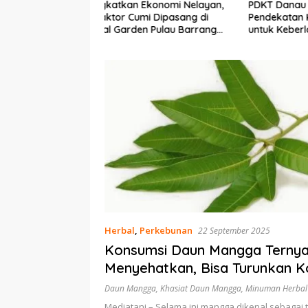
Ekonomi Nelayan,
PDKT Danau Tempe :
Cara Men
mi Dipasang di
Pendekatan Kearifan Lokal
pada Sap
n Pulau Barrang
untuk Keberlanjutan Sumber
dan Med
Daya Ikan
Herbal
,
Perkebunan
22 September 2025
Konsumsi Daun Mangga Terny
Menyehatkan, Bisa Turunkan K
Hingga Lawan Sel Kanker
Daun Mangga
,
Khasiat Daun Mangga
,
Minuman Herbal
Mediatani – Selama ini mangga dikenal sebagai