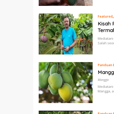
Featured
Kisah 
Termah
Mediatani
Salah seor
Panduan 
Mangg
Mangga
Mediatani –
Mangga, a
Panduan 