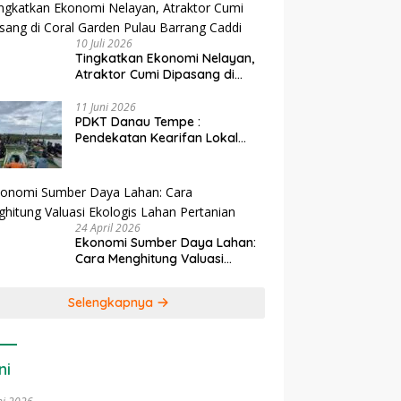
10 Juli 2026
Tingkatkan Ekonomi Nelayan,
Atraktor Cumi Dipasang di
Coral Garden Pulau Barrang
Caddi
11 Juni 2026
PDKT Danau Tempe :
Pendekatan Kearifan Lokal
untuk Keberlanjutan Sumber
Daya Ikan
24 April 2026
Ekonomi Sumber Daya Lahan:
Cara Menghitung Valuasi
Ekologis Lahan Pertanian
Selengkapnya
ni