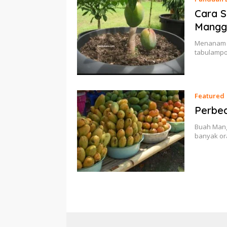
Cara 
Mangg
Menanam m
tabulampo
Featured
Perbed
Buah Mang
banyak or