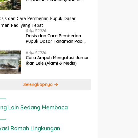
rapan IoT dalam
Ekonomi Sumber Daya Lahan:
P
Lahan Sempit
nian Modern di Indonesia
Cara Menghitung Valuasi
I
Ekologis Lahan Pertanian
a
8 April 2026
Dosis dan Cara Pemberian
Pupuk Dasar Tanaman Padi
yang Tepat
6 April 2026
Cara Ampuh Mengatasi Jamur
Ikan Lele (Alami & Medis)
Selengkapnya
ng Lain Sedang Membaca
vasi Ramah Lingkungan