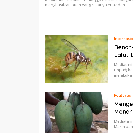
menghasilkan buah yang rasanya enak dan…
Internasi
Benark
Lalat 
Mediatani 
Unpad) be
melakuka
Featured
Menge
Menan
Mediatani
Masih ban