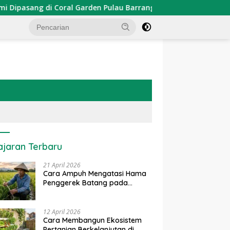
 di Coral Garden Pulau Barrang Caddi
PDKT Danau Tem
ajaran Terbaru
21 April 2026
Cara Ampuh Mengatasi Hama
Penggerek Batang pada
Tanaman Padi Secara Alami
dan Kimia
12 April 2026
Cara Membangun Ekosistem
Pertanian Berkelanjutan di