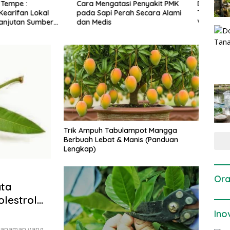
gatasi Penyakit PMK
Dosis dan Cara Pemupukan
Pene
i Perah Secara Alami
Tanaman Padi pada Fase
Perta
is
Vegetatif Aktif yang Tepat
Trik Ampuh Tabulampot Mangga
Berbuah Lebat & Manis (Panduan
Lengkap)
Ora
ata
olestrol
Ino
 tanaman yang