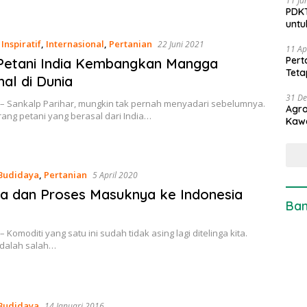
11 Ju
PDKT
untu
,
Inspiratif
,
Internasional
,
Pertanian
22 Juni 2021
11 Ap
Pert
Petani India Kembangkan Mangga
Teta
al di Dunia
31 D
 – Sankalp Parihar, mungkin tak pernah menyadari sebelumnya.
Agro
ang petani yang berasal dari India…
Kaw
Budidaya
,
Pertanian
5 April 2020
a dan Proses Masuknya ke Indonesia
Ban
 Komoditi yang satu ini sudah tidak asing lagi ditelinga kita.
dalah salah…
Budidaya
14 Januari 2016