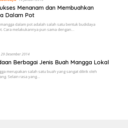
Sukses Menanam dan Membuahkan
a Dalam Pot
angga dalam pot adalah salah satu bentuk budidaya
t. Cara melakukannya pun sama dengan…
29 Desember 2014
aan Berbagai Jenis Buah Mangga Lokal
ga merupakan salah satu buah yang sangat dilirik oleh
ang. Selain rasa yang…