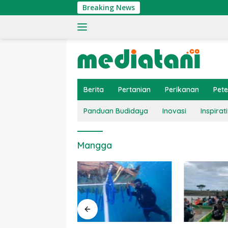
Langsung
Breaking News
ke
konten
Berita
Pertanian
Perikanan
Pet
Panduan Budidaya
Inovasi
Inspirati
Mangga