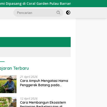
ng di Coral Garden Pulau Barrang Caddi
PDKT Danau Te
ajaran Terbaru
21 April 2026
Cara Ampuh Mengatasi Hama
Penggerek Batang pada
Tanaman Padi Secara Alami
dan Kimia
12 April 2026
Cara Membangun Ekosistem
Pertanian Berkelanjutan di