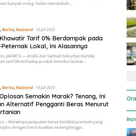
mari banyak orang. Selain menambah…
,
Berita
,
Nasional
18 Juli 2025
 Khawatir Tarif 0% Berdampak pada
-Peternak Lokal, Ini Alasannya
co, JAKARTA — Analis dari Samuel Sekuritas menilai,
an tarif 0% terhadap produk Amerika Serikat…
,
Berita
,
Nasional
18 Juli 2025
Oplosan Semakin Marak? Tenang, Ini
Ora
n Alternatif Pengganti Beras Menurut
ertanian
Ino
.co – Maraknya penjualan beras berlabel premium yang
dioplos dengan beras kualitas sedang hingga…