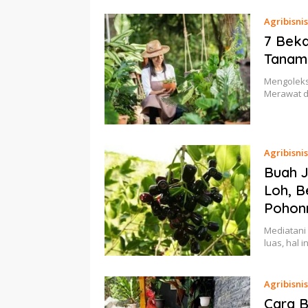
Agribisnis
7 Beka
Tanama
Mengoleksi
Merawat d
Agribisnis
Buah J
Loh, B
Pohon
Mediatani
luas, hal 
Agribisnis
Cara B