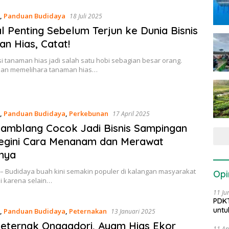
,
Panduan Budidaya
18 Juli 2025
l Penting Sebelum Terjun ke Dunia Bisnis
n Hias, Catat!
 tanaman hias jadi salah satu hobi sebagian besar orang.
an memelihara tanaman hias…
,
Panduan Budidaya
,
Perkebunan
17 April 2025
amblang Cocok Jadi Bisnis Sampingan
egini Cara Menanam dan Merawat
nya
 – Budidaya buah kini semakin populer di kalangan masyarakat
Opi
ini karena selain…
11 Ju
PDKT
untu
,
Panduan Budidaya
,
Peternakan
13 Januari 2025
eternak Onagadori, Ayam Hias Ekor
11 Ap