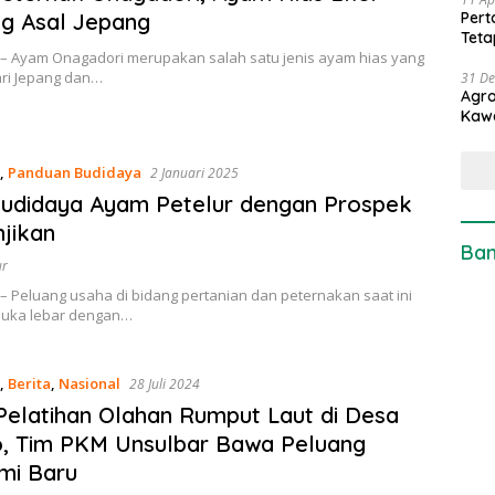
g Asal Jepang
Pert
Teta
 – Ayam Onagadori merupakan salah satu jenis ayam hias yang
ari Jepang dan…
31 D
Agro
Kaw
,
Panduan Budidaya
2 Januari 2025
udidaya Ayam Petelur dengan Prospek
jikan
Ban
ur
– Peluang usaha di bidang pertanian dan peternakan saat ini
buka lebar dengan…
,
Berita
,
Nasional
28 Juli 2024
Pelatihan Olahan Rumput Laut di Desa
, Tim PKM Unsulbar Bawa Peluang
mi Baru