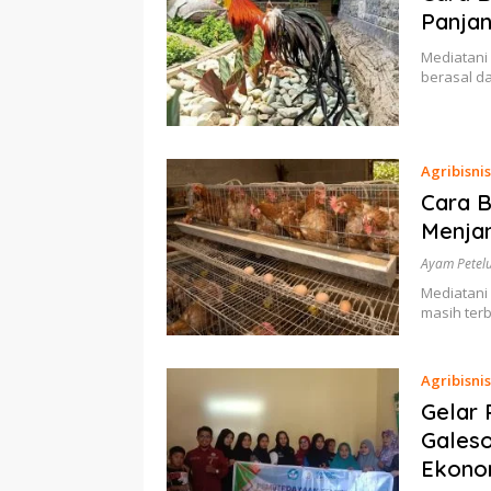
Panjan
Mediatani
berasal d
Agribisnis
Cara B
Menjan
Ayam Petel
Mediatani 
masih ter
Agribisnis
Gelar 
Galeso
Ekono