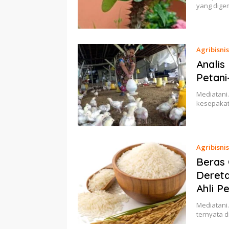
yang dige
Agribisnis
Analis
Petani
Mediatani.
kesepakat
Agribisnis
Beras 
Dereta
Ahli P
Mediatani
ternyata 