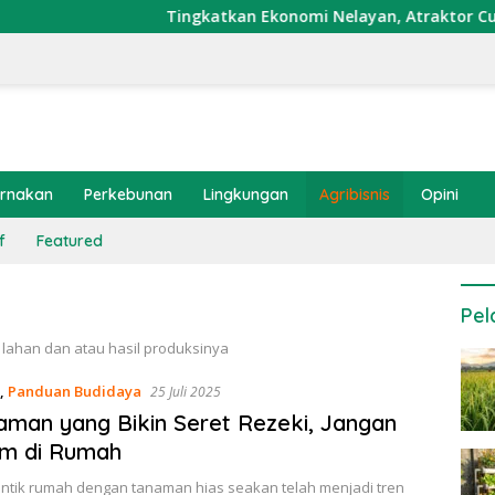
Tingkatkan Ekonomi Nelayan, Atraktor Cumi Dipasa
ernakan
Perkebunan
Lingkungan
Agribisnis
Opini
f
Featured
Pel
lahan dan atau hasil produksinya
,
Panduan Budidaya
25 Juli 2025
aman yang Bikin Seret Rezeki, Jangan
am di Rumah
tik rumah dengan tanaman hias seakan telah menjadi tren