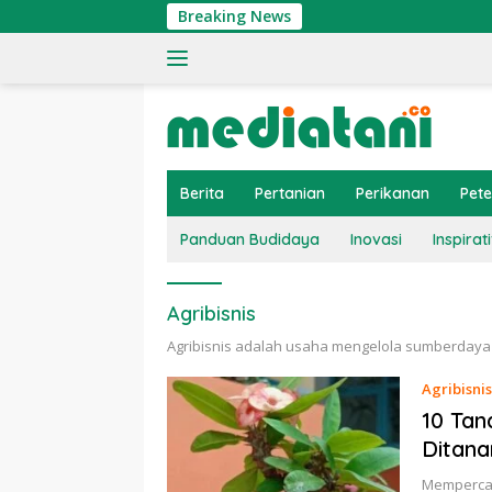
Langsung
Breaking News
ke
konten
Berita
Pertanian
Perikanan
Pet
Panduan Budidaya
Inovasi
Inspirati
Agribisnis
Agribisnis adalah usaha mengelola sumberdaya 
Agribisnis
10 Tan
Ditan
Mempercan