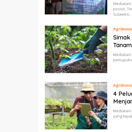
Mediatani
pesisir, 
Sulawesi
Agribisnis
Simak
Tanam
Mediatani
pemupukan
Agribisnis
4 Pelu
Menjan
Mediatani 
yang tepa