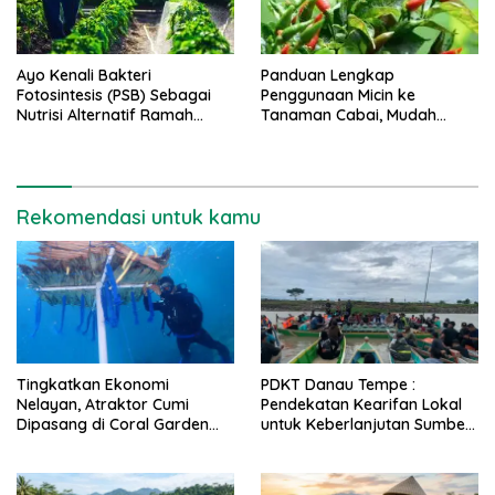
Ayo Kenali Bakteri
Panduan Lengkap
Fotosintesis (PSB) Sebagai
Penggunaan Micin ke
Nutrisi Alternatif Ramah
Tanaman Cabai, Mudah
Lingkungan
Hanya 4 Tahap
Rekomendasi untuk kamu
Tingkatkan Ekonomi
PDKT Danau Tempe :
Nelayan, Atraktor Cumi
Pendekatan Kearifan Lokal
Dipasang di Coral Garden
untuk Keberlanjutan Sumber
Pulau Barrang Caddi
Daya Ikan