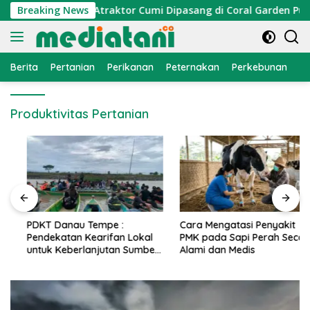
Langsung
omi Nelayan, Atraktor Cumi Dipasang di Coral Garden Pulau B
Breaking News
ke
konten
Berita
Pertanian
Perikanan
Peternakan
Perkebunan
L
Produktivitas Pertanian
PDKT Danau Tempe :
Cara Mengatasi Penyakit
Pendekatan Kearifan Lokal
PMK pada Sapi Perah Secara
untuk Keberlanjutan Sumber
Alami dan Medis
Daya Ikan