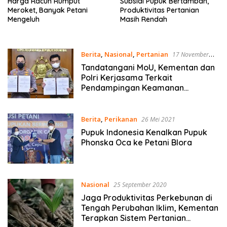
Harga Racun Rumput
Subsidi Pupuk Bertambah,
Meroket, Banyak Petani
Produktivitas Pertanian
Mengeluh
Masih Rendah
Berita
,
Nasional
,
Pertanian
17 November
2021
Tandatangani MoU, Kementan dan
Polri Kerjasama Terkait
Pendampingan Keamanan
Program Pertanian
Berita
,
Perikanan
26 Mei 2021
Pupuk Indonesia Kenalkan Pupuk
Phonska Oca ke Petani Blora
Nasional
25 September 2020
Jaga Produktivitas Perkebunan di
Tengah Perubahan Iklim, Kementan
Terapkan Sistem Pertanian