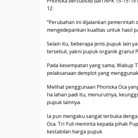
Phonska bersubsidi dari NPK 15-15-15
12.
“Perubahan ini dijalankan pemerintah d
mengedepankan kualitas untuk hasil pa
Selain itu, beberapa jenis pupuk lain 
tersebut, yakni pupuk organik granul 
Pada kesempatan yang sama, Wabup Tr
pelaksanaan demplot yang menggunaka
Melihat penggunaan Phonska Oca yang 
ha lahan padi itu, menurutnya, keun
pupuk lainnya.
Ia pun mengaku sangat terbuka deng
Oca. Tri Yuli meminta kepada pihak Pu
kestabilan harga pupuk.