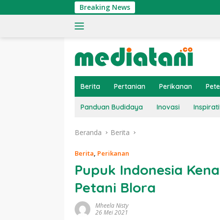
Langsung
Breaking News
Tingkat
ke
konten
Berita
Pertanian
Perikanan
Pet
Panduan Budidaya
Inovasi
Inspirati
Beranda
Berita
Berita
,
Perikanan
Pupuk Indonesia Kena
Petani Blora
Mheela Nisty
26 Mei 2021