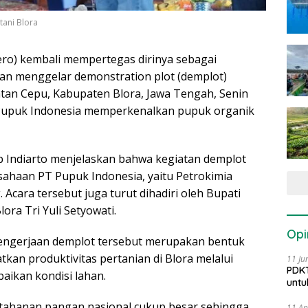
tani Blora
ero) kembali mempertegas dirinya sebagai
an menggelar demonstration plot (demplot)
tan Cepu, Kabupaten Blora, Jawa Tengah, Senin
, Pupuk Indonesia memperkenalkan pupuk organik
b Indiarto menjelaskan bahwa kegiatan demplot
sahaan PT Pupuk Indonesia, yaitu Petrokimia
 Acara tersebut juga turut dihadiri oleh Bupati
ora Tri Yuli Setyowati.
Opi
pengerjaan demplot tersebut merupakan bentuk
an produktivitas pertanian di Blora melalui
11 Ju
PDKT
ikan kondisi lahan.
untu
etahanan pangan nasional cukup besar sehingga
11 Ap