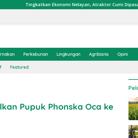
kan Ekonomi Nelayan, Atraktor Cumi Dipasang di Coral Garden
ernakan
Perkebunan
Lingkungan
Agribisnis
Opini
f
Featured
Pel
lkan Pupuk Phonska Oca ke