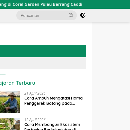
 Pulau Barrang Caddi
PDKT Danau Tempe : Pendekatan K
ajaran Terbaru
21 April 2026
Cara Ampuh Mengatasi Hama
Penggerek Batang pada
Tanaman Padi Secara Alami
dan Kimia
12 April 2026
Cara Membangun Ekosistem
Pertanian Berkelanjutan di