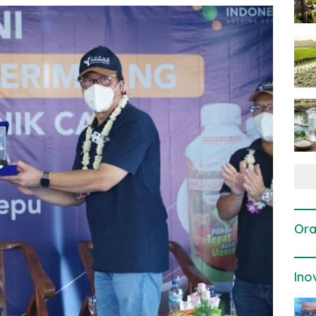
Ora
Ino