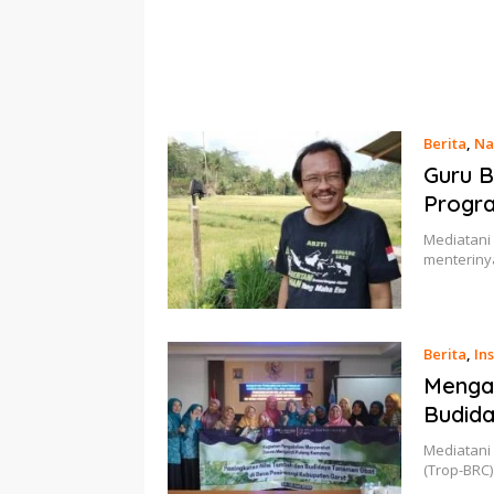
Berita
,
Na
Guru B
Progra
Mediatani 
menteriny
Berita
,
Ins
Mengab
Budid
Mediatani 
(Trop-BRC