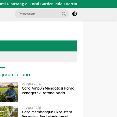
g di Coral Garden Pulau Barrang Caddi
PDKT Danau Tem
ajaran Terbaru
21 April 2026
Cara Ampuh Mengatasi Hama
Penggerek Batang pada
Tanaman Padi Secara Alami
dan Kimia
12 April 2026
Cara Membangun Ekosistem
Pertanian Berkelanjutan di