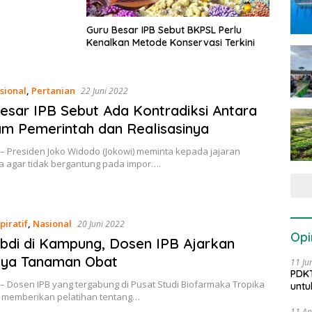
Guru Besar IPB Sebut BKPSL Perlu
Kenalkan Metode Konservasi Terkini
sional
,
Pertanian
22 Juni 2022
esar IPB Sebut Ada Kontradiksi Antara
m Pemerintah dan Realisasinya
– Presiden Joko Widodo (Jokowi) meminta kepada jajaran
a agar tidak bergantung pada impor….
piratif
,
Nasional
20 Juni 2022
Opi
di di Kampung, Dosen IPB Ajarkan
aya Tanaman Obat
11 Ju
PDKT
– Dosen IPB yang tergabung di Pusat Studi Biofarmaka Tropika
untu
) memberikan pelatihan tentang…
11 Ap