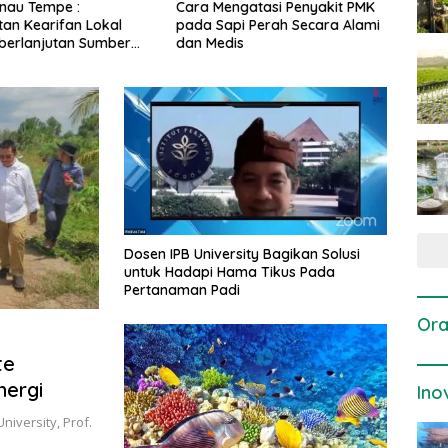
gatasi Penyakit PMK
Dosis dan Cara Pemupukan
Pene
i Perah Secara Alami
Tanaman Padi pada Fase
Perta
is
Vegetatif Aktif yang Tepat
Dosen IPB University Bagikan Solusi
untuk Hadapi Hama Tikus Pada
Pertanaman Padi
Ora
te
nergi
Ino
niversity, Prof.