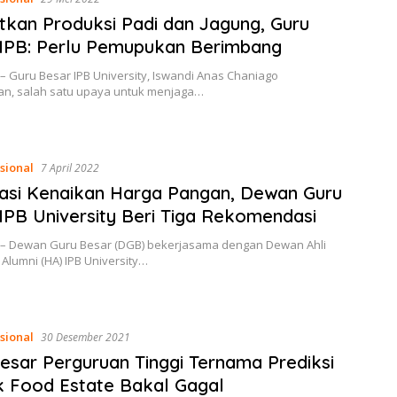
tkan Produksi Padi dan Jagung, Guru
IPB: Perlu Pemupukan Berimbang
– Guru Besar IPB University, Iswandi Anas Chaniago
n, salah satu upaya untuk menjaga…
sional
7 April 2022
pasi Kenaikan Harga Pangan, Dewan Guru
IPB University Beri Tiga Rekomendasi
 – Dewan Guru Besar (DGB) bekerjasama dengan Dewan Ahli
lumni (HA) IPB University…
sional
30 Desember 2021
esar Perguruan Tinggi Ternama Prediksi
 Food Estate Bakal Gagal