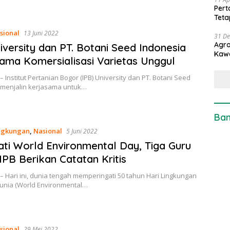
Pert
Teta
sional
13 Juni 2022
31 D
Agro
iversity dan PT. Botani Seed Indonesia
Kaw
ama Komersialisasi Varietas Unggul
– Institut Pertanian Bogor (IPB) University dan PT. Botani Seed
 menjalin kerjasama untuk…
Ban
ngkungan
,
Nasional
5 Juni 2022
ati World Environmental Day, Tiga Guru
IPB Berikan Catatan Kritis
– Hari ini, dunia tengah memperingati 50 tahun Hari Lingkungan
unia (World Environmental…
sional
29 Mei 2022