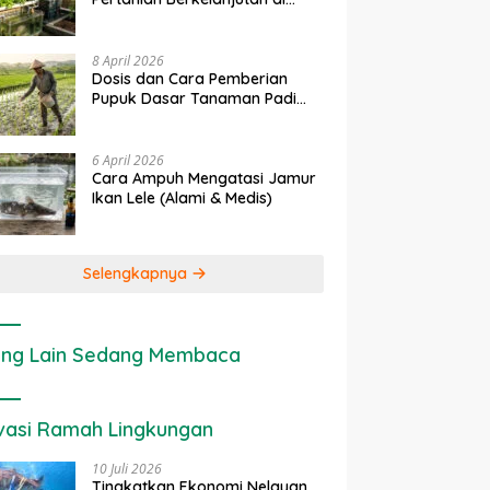
rapan IoT dalam
Ekonomi Sumber Daya Lahan:
P
Lahan Sempit
nian Modern di Indonesia
Cara Menghitung Valuasi
I
Ekologis Lahan Pertanian
a
8 April 2026
Dosis dan Cara Pemberian
Pupuk Dasar Tanaman Padi
yang Tepat
6 April 2026
Cara Ampuh Mengatasi Jamur
Ikan Lele (Alami & Medis)
Selengkapnya
ng Lain Sedang Membaca
vasi Ramah Lingkungan
10 Juli 2026
Tingkatkan Ekonomi Nelayan,