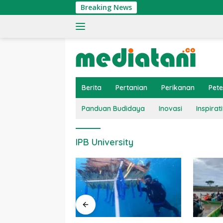
Langsung
Breaking News
ke
konten
Berita
Pertanian
Perikanan
Pet
Panduan Budidaya
Inovasi
Inspirati
IPB University