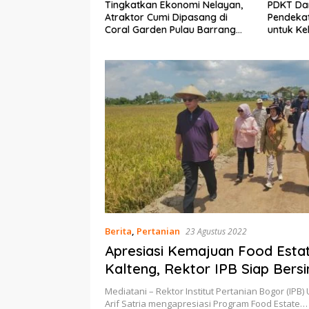
Ekonomi Nelayan,
PDKT Danau Tempe :
Cara Men
mi Dipasang di
Pendekatan Kearifan Lokal
pada Sap
n Pulau Barrang
untuk Keberlanjutan Sumber
dan Med
Daya Ikan
Berita
,
Pertanian
23 Agustus 2022
Apresiasi Kemajuan Food Esta
Kalteng, Rektor IPB Siap Bersi
Mediatani – Rektor Institut Pertanian Bogor (IPB) U
Arif Satria mengapresiasi Program Food Estate…