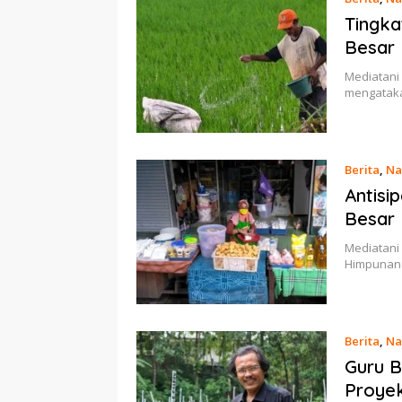
Tingka
Besar 
Mediatani 
mengataka
Berita
,
Na
Antisi
Besar 
Mediatani
Himpunan A
Berita
,
Na
Guru B
Proyek