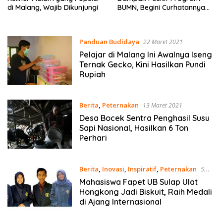
di Malang, Wajib Dikunjungi
BUMN, Begini Curhatannya
ke Erick Thohir
Panduan Budidaya
22 Maret 2021
Pelajar di Malang Ini Awalnya Iseng
Ternak Gecko, Kini Hasilkan Pundi
Rupiah
Berita
,
Peternakan
13 Maret 2021
Desa Bocek Sentra Penghasil Susu
Sapi Nasional, Hasilkan 6 Ton
Perhari
Berita
,
Inovasi
,
Inspiratif
,
Peternakan
5
Maret 2021
Mahasiswa Fapet UB Sulap Ulat
Hongkong Jadi Biskuit, Raih Medali
di Ajang Internasional