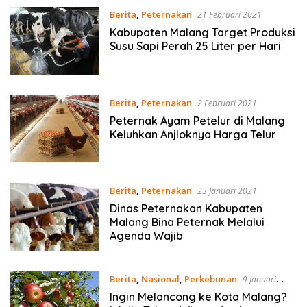
Berita
,
Peternakan
21 Februari 2021
Kabupaten Malang Target Produksi
Susu Sapi Perah 25 Liter per Hari
Berita
,
Peternakan
2 Februari 2021
Peternak Ayam Petelur di Malang
Keluhkan Anjloknya Harga Telur
Berita
,
Peternakan
23 Januari 2021
Dinas Peternakan Kabupaten
Malang Bina Peternak Melalui
Agenda Wajib
Berita
,
Nasional
,
Perkebunan
9 Januari
2021
Ingin Melancong ke Kota Malang?