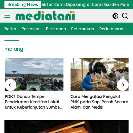
Langsung
 Nelayan, Atraktor Cumi Dipasang di Coral Garden Pulau Barr
Breaking News
ke
konten
Berita
Pertanian
Perikanan
Peternakan
Perkebunan
L
malang
PDKT Danau Tempe :
Cara Mengatasi Penyakit
Pendekatan Kearifan Lokal
PMK pada Sapi Perah Secara
untuk Keberlanjutan Sumber
Alami dan Medis
Daya Ikan