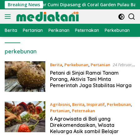
Langsung
Nelayan, Atraktor Cumi Dipasang di Coral Garden Pulau Barran
Breaking News
ke
konten
Berita
Pertanian
Perikanan
Peternakan
Perkebunan
L
perkebunan
Berita
,
Perkebunan
,
Pertanian
24 Februari
2021
Petani di Sinjai Ramai Tanam
Porang, Aktivis Tani Minta
Pemerintah Jaga Stabilitas Harga
Agribisnis
,
Berita
,
Inspiratif
,
Perkebunan
,
Pertanian
,
Peternakan
20 Februari 2021
6 Agrowisata di Bali yang
Direkomendasikan, Wisata
Keluarga Asik sambil Belajar