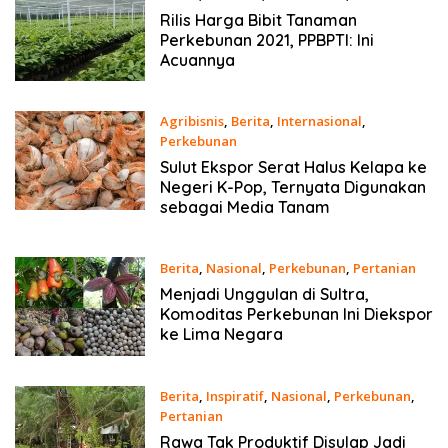
13 Februari 2021
Rilis Harga Bibit Tanaman
Perkebunan 2021, PPBPTI: Ini
Acuannya
Agribisnis
,
Berita
,
Internasional
,
Perkebunan
11 Februari 2021
Sulut Ekspor Serat Halus Kelapa ke
Negeri K-Pop, Ternyata Digunakan
sebagai Media Tanam
Berita
,
Nasional
,
Perkebunan
,
Pertanian
28 Januari 2021
Menjadi Unggulan di Sultra,
Komoditas Perkebunan Ini Diekspor
ke Lima Negara
Berita
,
Inspiratif
,
Nasional
,
Perkebunan
,
Pertanian
19 Januari 2021
Rawa Tak Produktif Disulap Jadi