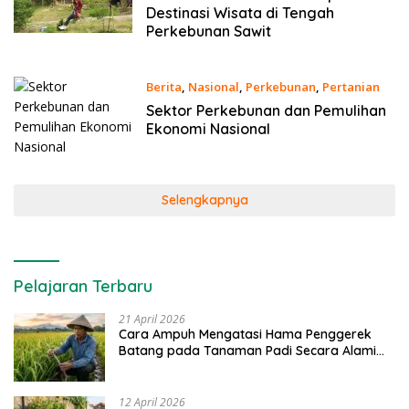
Destinasi Wisata di Tengah
Perkebunan Sawit
Berita
,
Nasional
,
Perkebunan
,
Pertanian
16 Januari 2021
Sektor Perkebunan dan Pemulihan
Ekonomi Nasional
Selengkapnya
Pelajaran Terbaru
21 April 2026
Cara Ampuh Mengatasi Hama Penggerek
Batang pada Tanaman Padi Secara Alami
dan Kimia
12 April 2026