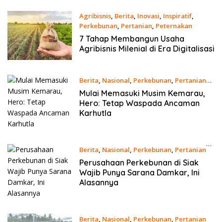
Agribisnis
,
Berita
,
Inovasi
,
Inspiratif
,
Perkebunan
,
Pertanian
,
Peternakan
18 Februari 2021
7 Tahap Membangun Usaha
Agribisnis Milenial di Era Digitalisasi
Berita
,
Nasional
,
Perkebunan
,
Pertanian
17 Februari 2021
Mulai Memasuki Musim Kemarau,
Hero: Tetap Waspada Ancaman
Karhutla
Berita
,
Nasional
,
Perkebunan
,
Pertanian
16 Februari 2021
Perusahaan Perkebunan di Siak
Wajib Punya Sarana Damkar, Ini
Alasannya
Berita
,
Nasional
,
Perkebunan
,
Pertanian